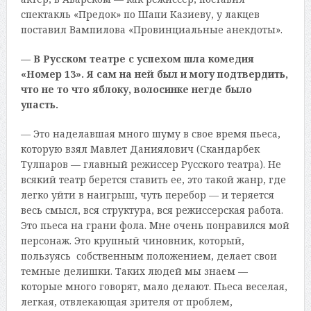
спектакль «Предок» по Шапи Казиеву, у лакцев
поставил Вампилова «Провинциальные анекдоты».
— В Русском театре с успехом шла комедия
«Номер 13». Я сам на ней был и могу подтвердить,
что не то что яблоку, волосинке негде было
упасть.
— Это наделавшая много шуму в свое время пьеса,
которую взял Мавлет Даниялович (Скандарбек
Тулпаров — главный режиссер Русского театра). Не
всякий театр берется ставить ее, это такой жанр, где
легко уйти в наигрыш, чуть перебор — и теряется
весь смысл, вся структура, вся режиссерская работа.
Это пьеса на грани фола. Мне очень понравился мой
персонаж. Это крупный чиновник, который,
пользуясь собственным положением, делает свои
темные делишки. Таких людей мы знаем —
которые много говорят, мало делают. Пьеса веселая,
легкая, отвлекающая зрителя от проблем,