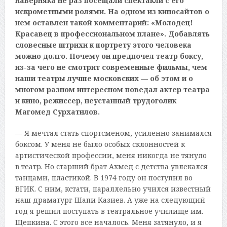
наверняка не раз посещали спектакли с его
искрометными ролями. На одном из киносайтов о
нем оставлен такой комментарий: «Молодец!
Красавец в профессиональном плане». Добавлять
словесные штрихи к портрету этого человека
можно долго. Почему он предпочел театр боксу,
из-за чего не смотрит современные фильмы, чем
наши театры лучше московских — об этом и о
многом разном интересном поведал актер театра
и кино, режиссер, неустанный трудоголик
Магомед Сурхатилов.
— Я мечтал стать спортсменом, усиленно занимался
боксом. У меня не было особых склонностей к
артистической профессии, меня никогда не тянуло
в театр. Но старший брат Ахмед с детства увлекался
танцами, пластикой. В 1974 году он поступил во
ВГИК. С ним, кстати, параллельно учился известный
наш драматург Шапи Казиев. А уже на следующий
год я решил поступать в театральное училище им.
Щепкина. С этого все началось. Меня затянуло, и я