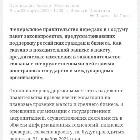
Публикация:
Альберт Мехтиханов
Дата:
03 марта, 2022 в 15:28
в:
Новости
,
Политика
Печать
Email
Федеральное правительство передало в Госдуму
пакет законопроектов, предусматривающих
поддержку российских граждан и бизнеса. Как
сказано в пояснительной записке к пакету,
предлагаемые изменения в законодательство
связаны с «недружественными действиями
иностранных государств и международных
организаций».
Одной из мер поддержки может стать наделение
правительства правом ввести мораторий на
плановые проверки малого и среднего бизнеса. В
отношении организаций с государственной
аккредитацией, осуществляющих деятельность в
области информационных технологий, плановые
проверки, согласно проекту, не будут проводиться
вплоть до 31 декабря 2024 года.