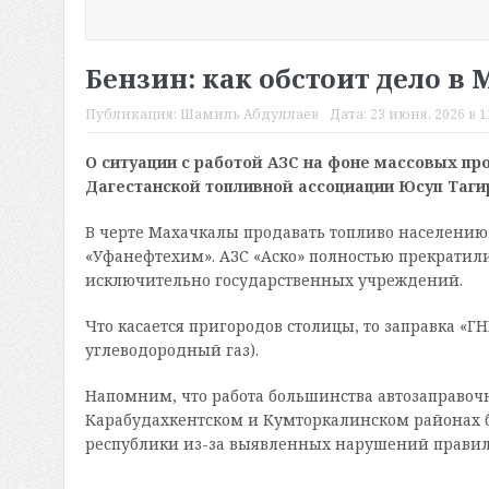
Бензин: как обстоит дело в
Публикация:
Шамиль Абдуллаев
Дата:
23 июня, 2026 в 1
О ситуации с работой АЗС на фоне массовых п
Дагестанской топливной ассоциации Юсуп Таги
В черте Махачкалы продавать топливо населению 
«Уфанефтехим». АЗС «Аско» полностью прекратили
исключительно государственных учреждений.
Что касается пригородов столицы, то заправка «
углеводородный газ).
Напомним, что работа большинства автозаправочн
Карабудахкентском и Кумторкалинском районах 
республики из-за выявленных нарушений прави