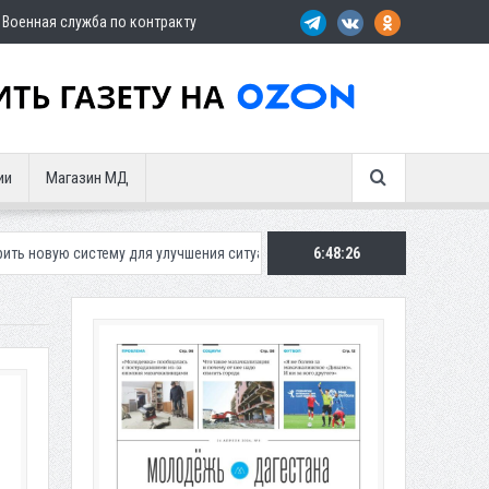
Военная служба по контракту
ии
Магазин МД
ему для улучшения ситуации с парковками
Махачкалинское «Динамо» 
6:48:28