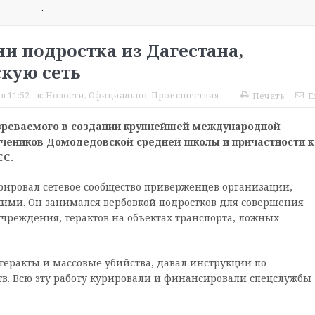
.
и подростка из Дагестана,
кую сеть
в 11:52
в:
Новости
,
Официально
,
Происшествия
Печать
E
озреваемого в создании крупнейшей международной
 учеников Домодедовской средней школы и причастности к
СС.
ировал сетевое сообщество приверженцев организаций,
ими. Он занимался вербовкой подростков для совершения
реждения, терактов на объектах транспорта, ложных
теракты и массовые убийства, давал инструкции по
в. Всю эту работу курировали и финансировали спецслужбы