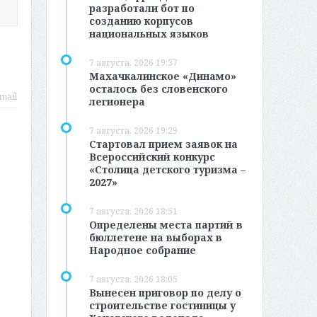
разработали бот по
созданию корпусов
национальных языков
7 августа, 2026 19:37
Махачкалинское «Динамо»
осталось без словенского
mail
легионера
7 августа, 2026 19:29
Стартовал прием заявок на
Всероссийский конкурс
«Столица детского туризма –
2027»
7 августа, 2026 18:51
Определены места партий в
бюллетене на выборах в
Народное собрание
7 августа, 2026 18:05
Вынесен приговор по делу о
строительстве гостиницы у