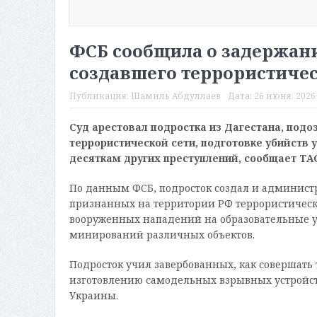
ФСБ сообщила о задержани
создавшего террористичес
Публикация:
Шамиль Абдуллаев
Дата:
26 июня, 2026 
Суд арестовал подростка из Дагестана, под
террористической сети, подготовке убийств
десяткам других преступлений, сообщает ТА
По данным ФСБ, подросток создал и администр
признанных на территории РФ террористическ
вооруженных нападений на образовательные уч
минирований различных объектов.
Подросток учил завербованных, как совершать 
изготовлению самодельных взрывных устройст
Украины.