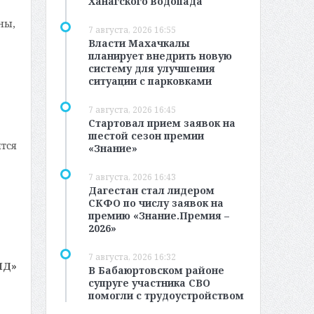
Ханагского водопада
ны,
7 августа, 2026 16:55
Власти Махачкалы
планирует внедрить новую
систему для улучшения
ситуации с парковками
7 августа, 2026 16:45
Стартовал прием заявок на
шестой сезон премии
тся
«Знание»
7 августа, 2026 16:43
Дагестан стал лидером
СКФО по числу заявок на
премию «Знание.Премия –
2026»
7 августа, 2026 16:32
МД»
В Бабаюртовском районе
супруге участника СВО
помогли с трудоустройством