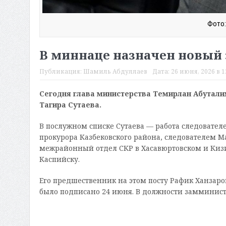
Фото:
В миннаце назначен новый 
Публикация:
Шамиль Абдуллаев
Дата:
26 июня, 2026 в 1
Сегодня глава министерства Темирлан Абутали
Тагира Сутаева.
В послужном списке Сутаева — работа следовател
прокурора Казбековского района, следователем М
межрайонный отдел СКР в Хасавюртовском и Кизи
Каспийску.
Его предшественник на этом посту Рафик Ханзаро
было подписано 24 июня. В должности замминистр