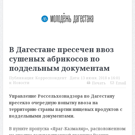
В Дагестане пресечен ввоз
сушеных абрикосов по
поддельным документам
Публикация:
Корреспондент
Дата:
13 июня, 2018 в 16:01
в:
Новости
Печать
Email
Управление Россельхознадзора по Дагестану
пресекло очередную попытку ввоза на
территорию страны партии пищевых продуктов с
поддельными документами.
В пункте пропуска «Яраг-Казмаляр», расположенном