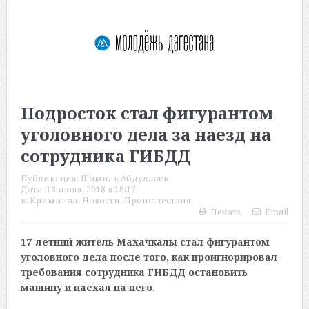
Подросток стал фигурантом
уголовного дела за наезд на
сотрудника ГИБДД
Публикация:
Шамиль Абдуллаев
Дата:
13 июля, 2018 в 18:17
в:
Криминал
,
Новости
,
Происшествия
Печать
Email
17-летний житель Махачкалы стал фигурантом
уголовного дела после того, как проигнорировал
требования сотрудника ГИБДД остановить
машину и наехал на него.