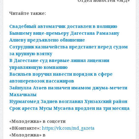
Отдел новостей «МД»
Читайте также:
Свадебный автоматчик доставлен в полицию
Бывшему вице-премьеру Дагестана Рамазану
Алиеву предъявлено обвинение
Сотрудник казначейства предстанет перед судом
за крупную взятку
В Дагестане суд впервые лишил лицензии
управляющую компанию
Васильев поручил навести порядок в сфере
автоперевозок пассажиров
Зайнулла Атаев назначен имамом джума-мечети
Махачкалы
Нурмагомед Задиев возглавил Хунзахский район
Срок ареста Мусы Мусаева продлен на три месяца
«
Молодежка» в соцсети
«ВКонтакте»:
https://vk.com/md_gazeta
«
Молодежка» в