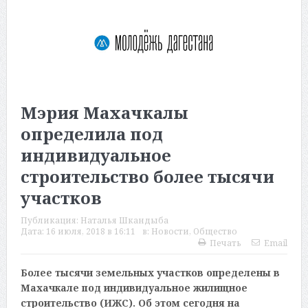
Мэрия Махачкалы
определила под
индивидуальное
строительство более тысячи
участков
Публикация:
Наталья Шкандыба
Дата:
16 июля, 2018 в 16:11
в:
Новости
,
Общество
Печать
Email
Более тысячи земельных участков определены в
Махачкале под индивидуальное жилищное
строительство (ИЖС). Об этом сегодня на