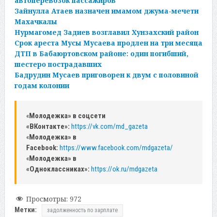
автоперевозок пассажиров
Зайнулла Атаев назначен имамом джума-мечети
Махачкалы
Нурмагомед Задиев возглавил Хунзахский район
Срок ареста Мусы Мусаева продлен на три месяца
ДТП в Бабаюртовском районе: один погибший,
шестеро пострадавших
Бадрудин Мусаев приговорен к двум с половиной
годам колонии
«
Молодежка» в соцсети
«ВКонтакте»:
https://vk.com/md_gazeta
«
Молодежка» в
Facebook:
https://www.facebook.com/mdgazeta/
«
Молодежка» в
«Одноклассниках»:
https://ok.ru/mdgazeta
Просмотры:
972
Метки:
задолженность по зарплате