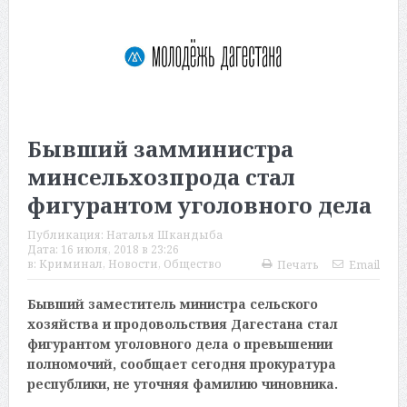
Бывший замминистра
минсельхозпрода стал
фигурантом уголовного дела
Публикация:
Наталья Шкандыба
Дата:
16 июля, 2018 в 23:26
в:
Криминал
,
Новости
,
Общество
Печать
Email
Бывший заместитель министра сельского
хозяйства и продовольствия Дагестана стал
фигурантом уголовного дела о превышении
полномочий, сообщает сегодня прокуратура
республики, не уточняя фамилию чиновника.