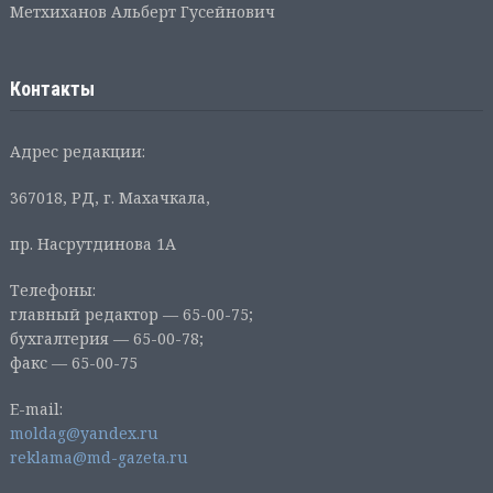
Метхиханов Альберт Гусейнович
Контакты
Адрес редакции:
367018, РД, г. Махачкала,
пр. Насрутдинова 1А
Телефоны:
главный редактор — 65-00-75;
бухгалтерия — 65-00-78;
факс — 65-00-75
E-mail:
moldag@yandex.ru
reklama@md-gazeta.ru