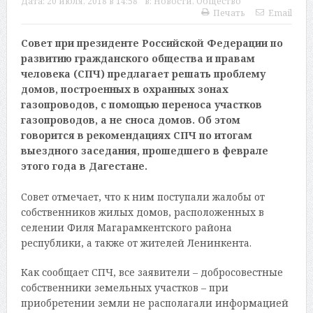
Дата:
20 июля, 2018 в 14:58
в:
Новости
,
Общество
Печать
Email
Совет при президенте Российской Федерации по
развитию гражданского общества и правам
человека (СПЧ) предлагает решать проблему
домов, построенных в охранных зонах
газопроводов, с помощью переноса участков
газопроводов, а не сноса домов. Об этом
говорится в рекомендациях СПЧ по итогам
выездного заседания, прошедшего в феврале
этого года в Дагестане.
Совет отмечает, что к ним поступали жалобы от
собственников жилых домов, расположенных в
селении Филя Магарамкентского района
республики, а также от жителей Ленинкента.
Как сообщает СПЧ, все заявители – добросовестные
собственники земельных участков – при
приобретении земли не располагали информацией