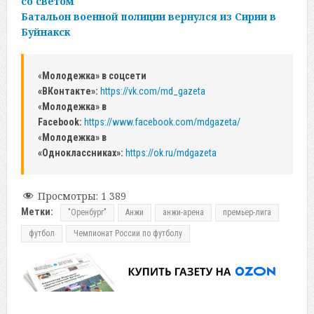
со светом
Батальон военной полиции вернулся из Сирии в
Буйнакск
«
Молодежка» в соцсети
«ВКонтакте»:
https://vk.com/md_gazeta
«
Молодежка» в
Facebook:
https://www.facebook.com/mdgazeta/
«
Молодежка» в
«Одноклассниках»:
https://ok.ru/mdgazeta
Просмотры:
1 389
Метки:
"Оренбург"
Анжи
анжи-арена
премьер-лига
футбол
Чемпионат России по футболу