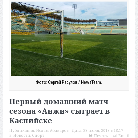
Фото: Сергей Расулов / NewsTeam.
Первый домашний матч
сезона «Анжи» сыграет в
Каспийске
Публикация:
Ислам Абакаров
Дата:
23 июля, 2018 в 18:17
в:
Новости
,
Спорт
Печать
Email