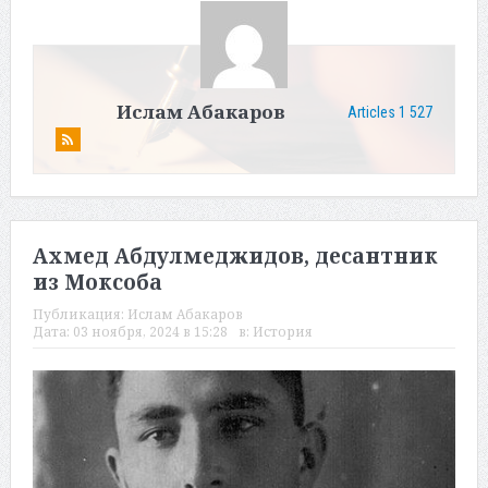
Ислам Абакаров
Articles 1 527
Ахмед Абдулмеджидов, десантник
из Моксоба
Публикация:
Ислам Абакаров
Дата:
03 ноября, 2024 в 15:28
в:
История