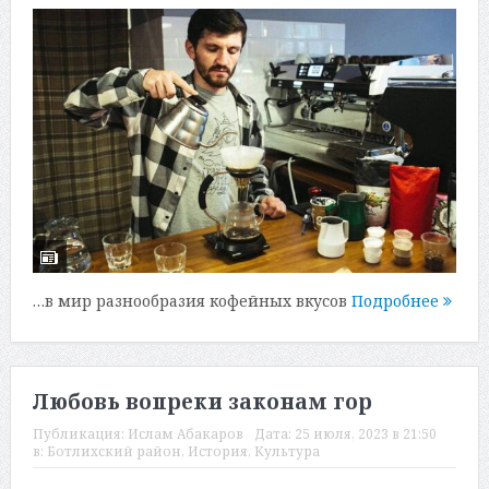
…в мир разнообразия кофейных вкусов
Подробнее
Любовь вопреки законам гор
Публикация:
Ислам Абакаров
Дата:
25 июля, 2023 в 21:50
в:
Ботлихский район
,
История
,
Культура