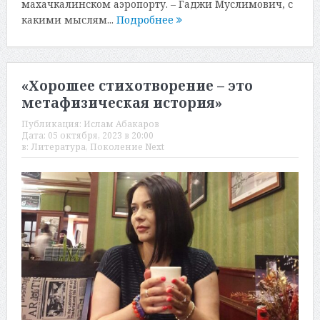
махачкалинском аэропорту. – Гаджи Муслимович, с
какими мыслям...
Подробнее
«Хорошее стихотворение – это
метафизическая история»
Публикация:
Ислам Абакаров
Дата:
05 октября, 2023 в 20:00
в:
Литература
,
Поколение Next