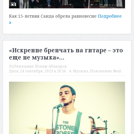
Как 15-летняя Саида обрела равновесие
Подробнее
«Искренне бренчать на гитаре – это
еще не музыка»…
Публикация:
Ислам Абакаров
Дата:
24 сентября, 2023 в 20:56
в:
Музыка
,
Поколение Next