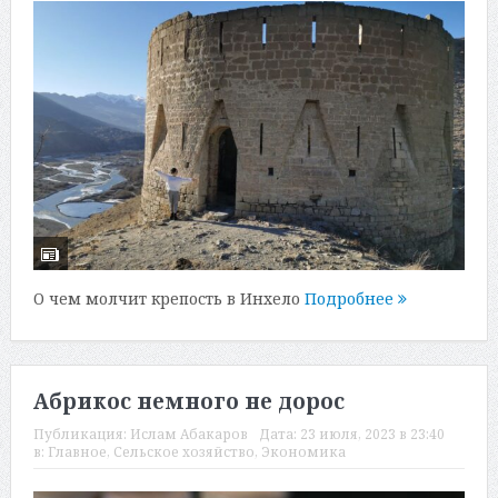
О чем молчит крепость в Инхело
Подробнее
Абрикос немного не дорос
Публикация:
Ислам Абакаров
Дата:
23 июля, 2023 в 23:40
в:
Главное
,
Сельское хозяйство
,
Экономика