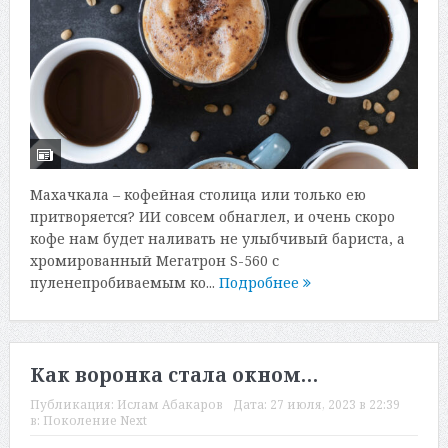
Махачкала – кофейная столица или только ею
притворяется? ИИ совсем обнаглел, и очень скоро
кофе нам будет наливать не улыбчивый бариста, а
хромированный Мегатрон S-560 с
пуленепробиваемым ко...
Подробнее
Как воронка стала окном…
Публикация:
Ислам Абакаров
Дата:
27 июля, 2023 в 22:39
в:
Поколение Next