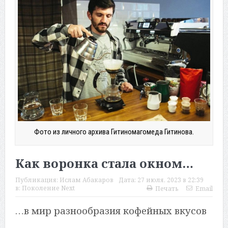
Фото из личного архива Гитиномагомеда Гитинова.
Как воронка стала окном…
Публикация:
Ислам Абакаров
Дата:
27 июля, 2023 в 22:39
в:
Поколение Next
Печать
Email
…в мир разнообразия кофейных вкусов