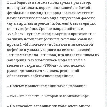
Если бариста не может поддержать разговор,
посочувствовать поражению вашей любимой
футбольной команды и порадоваться вместе с
вами открытию нового вида стручковой фасоли
(ну а вдруг вы агроном-любитель!), вы свернули
не в ту кофейню. Срочно направляйтесь в
«V60bar» – тут вам и кофе вкусный приготовят, и
за жизнь поговорят (если вы, конечно, сами не
против). «Молодежка» побывала в знаменитой
кофейне и узнала у одного из ее основателей
Гитинамагомеда Гитинова, кто является лицом их
заведения, как изменилась мода на кофе с
момента открытия «V60bar» и чем должен
руководствоваться человек, решивший
обзавестись собственной кофейней.
– Почему у вашей кофейни такое название?
– V60 – это воронка, в которой заваривают кофе.
– Но способов заваривания кофе очень много,