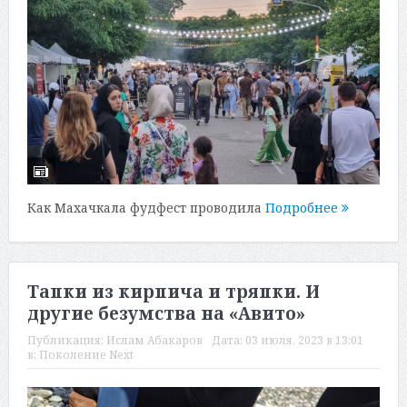
Как Махачкала фудфест проводила
Подробнее
Тапки из кирпича и тряпки. И
другие безумства на «Авито»
Публикация:
Ислам Абакаров
Дата:
03 июля, 2023 в 13:01
в:
Поколение Next