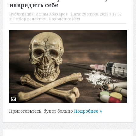
навредить себе
Публикация:
Ислам Абакаров
Дата:
28 июня, 2023 в 18:52
в:
Выбор редакции
,
Поколение Next
Приготовьтесь, будет больно
Подробнее