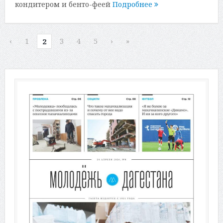
кондитером и бенто-феей
Подробнее
‹
1
3
4
5
›
»
2