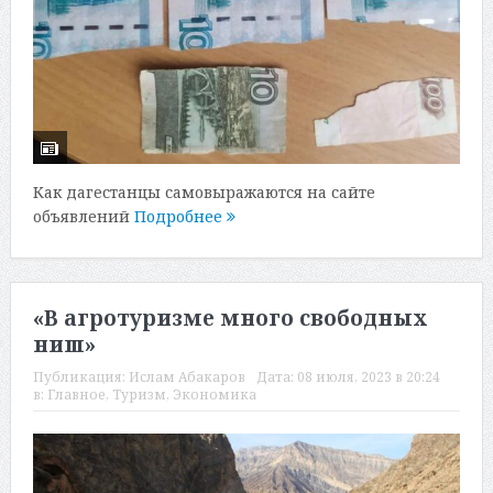
Как дагестанцы самовыражаются на сайте
объявлений
Подробнее
«В агротуризме много свободных
ниш»
Публикация:
Ислам Абакаров
Дата:
08 июля, 2023 в 20:24
в:
Главное
,
Туризм
,
Экономика