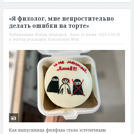
«Я филолог, мне непростительно
делать ошибки на торте»
Публикация:
Ислам Абакаров
Дата:
26 июня, 2023 в 18:28
в:
Выбор редакции
,
Поколение Next
Как выпускница филфака стала эстетичным