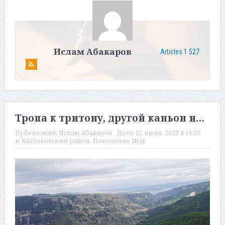
Ислам Абакаров
Articles 1 527
Тропа к тритону, другой каньон и…
Публикация:
Ислам Абакаров
Дата:
22 июля, 2023 в 16:53
в:
Казбековский район
,
Поколение Next