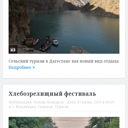
Сельский туризм в Дагестане как новый вид отдыха
Подробнее
Хлебозрелищный фестиваль
Публикация:
Ислам Абакаров
Дата:
07 июля, 2023 в 00:59
в:
г. Махачкала
,
Главное
,
Туризм