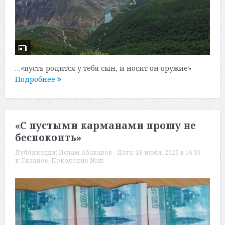
…«пусть родится у тебя сын, и носит он оружие»
Подробнее
«С пустыми карманами прошу не
беспокоить»
Публикация:
Ислам Абакаров
Дата:
18 июля, 2023 в 16:39
в:
Главное
,
Поколение Next