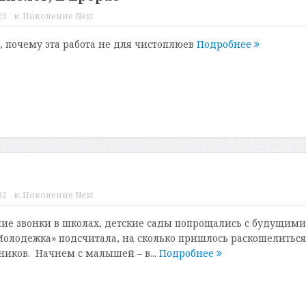
29
в:
Поколение Next
, почему эта работа не для чистоплюев
Подробнее
32
в:
Поколение Next
ие звонки в школах, детские сады попрощались с будущими
олодежка» подсчитала, на сколько пришлось раскошелиться
иков. Начнем с малышей – в...
Подробнее