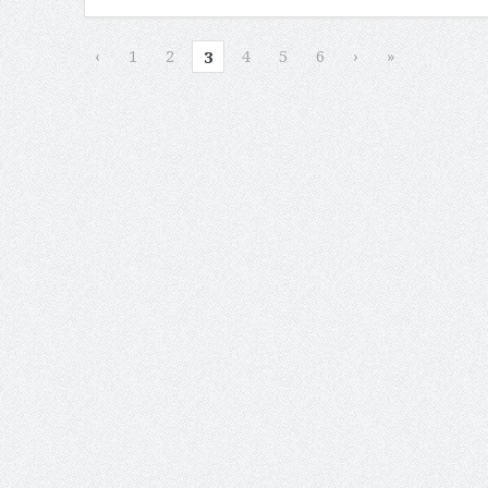
‹
1
2
4
5
6
›
»
3