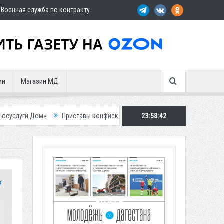
Военная служба по контракту
ии
Магазин МД
Приставы конфисковали двух бурых медведей у жителя Дагестана
23:58:44
7