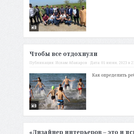
Чтобы все отдохнули
Публикация:
Ислам Абакаров
Дата:
01 июня, 2023 в 2
Как определить ре
«Дизайнер интерьеров – это и пс