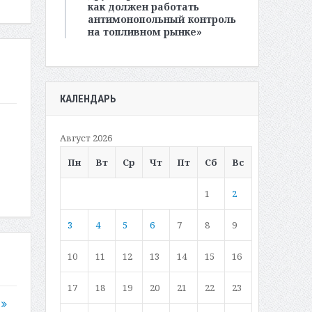
как должен работать
антимонопольный контроль
на топливном рынке»
КАЛЕНДАРЬ
Август 2026
Пн
Вт
Ср
Чт
Пт
Сб
Вс
1
2
3
4
5
6
7
8
9
10
11
12
13
14
15
16
17
18
19
20
21
22
23
е