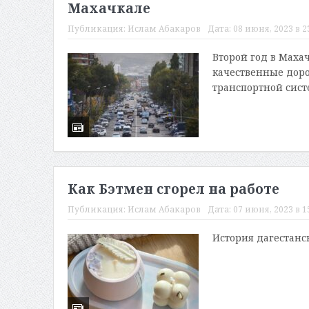
Махачкале
Публикация:
Ислам Абакаров
Дата:
08 июня, 2023 в 2
Второй год в Маха
качественные доро
транспортной систе
Как Бэтмен сгорел на работе
Публикация:
Ислам Абакаров
Дата:
07 июня, 2023 в 1
История дагестанс