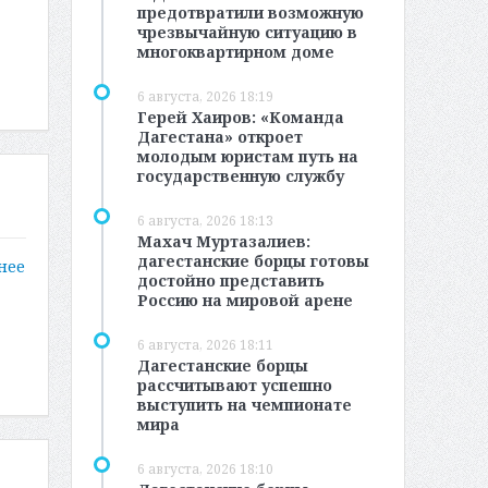
предотвратили возможную
чрезвычайную ситуацию в
многоквартирном доме
6 августа, 2026 18:19
Герей Хаиров: «Команда
Дагестана» откроет
молодым юристам путь на
государственную службу
6 августа, 2026 18:13
Махач Муртазалиев:
дагестанские борцы готовы
нее
достойно представить
Россию на мировой арене
6 августа, 2026 18:11
Дагестанские борцы
рассчитывают успешно
выступить на чемпионате
мира
6 августа, 2026 18:10