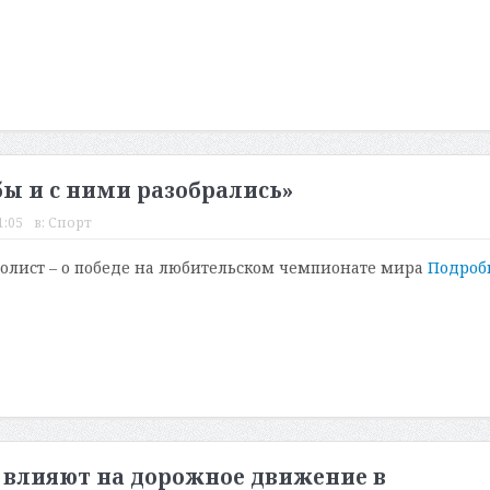
ы и с ними разобрались»
1:05
в:
Спорт
олист – о победе на любительском чемпионате мира
Подроб
и влияют на дорожное движение в