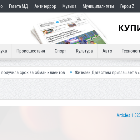
но
Газета МД
Антитеррор
Музыка
Муниципалитеты
Герои Z
ука
Происшествия
Спорт
Культура
Авто
Технолог
за обман клиентов
Жителей Дагестана приглашает в «Госуслуги Дом»
Articles 1 52