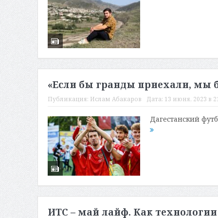
«Если бы гранды приехали, мы б
Публикация:
Ислам Абакаров
Дата:
13 июня, 2023 в 2
Дагестанский футб
ИТС – май лайф. Как технологи