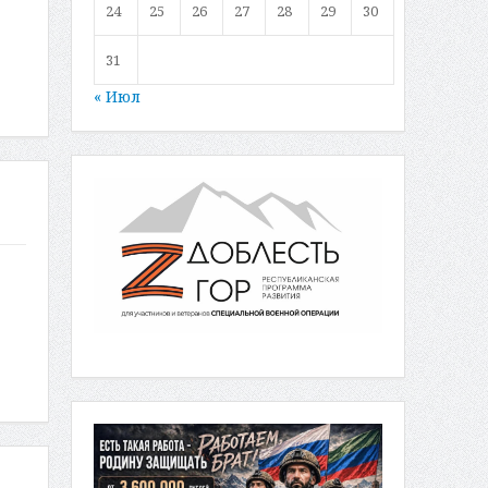
24
25
26
27
28
29
30
31
« Июл