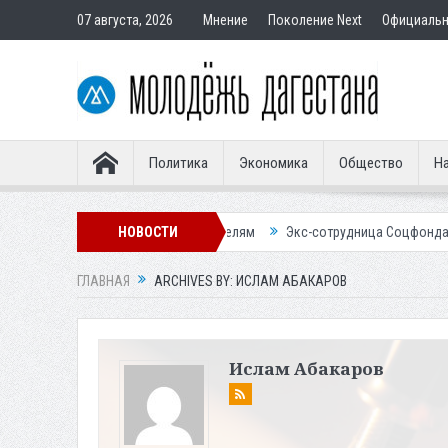
07 августа, 2026
Мнение
Поколение Next
Официаль
Политика
Экономика
Общество
На
р подставным покупателям
НОВОСТИ
Экс-сотрудница Соцфонда получила срок 
ГЛАВНАЯ
ARCHIVES BY: ИСЛАМ АБАКАРОВ
Ислам Абакаров