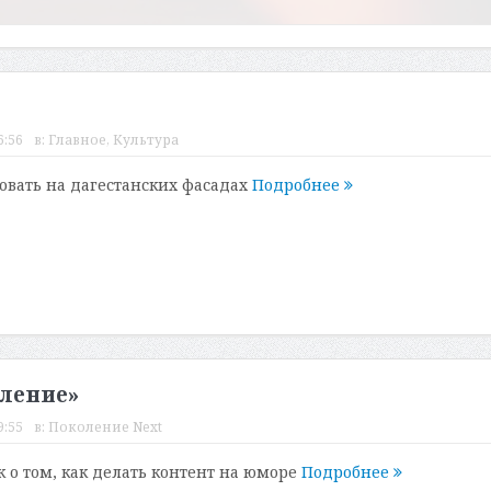
6:56
в:
Главное
,
Культура
овать на дагестанских фасадах
Подробнее
ление»
9:55
в:
Поколение Next
о том, как делать контент на юморе
Подробнее