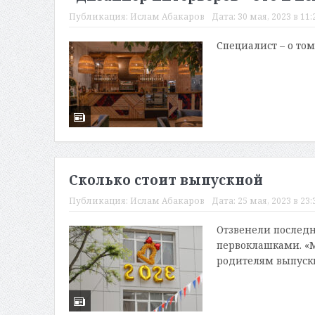
Публикация:
Ислам Абакаров
Дата:
30 мая, 2023 в 11:
Специалист – о том
Сколько стоит выпускной
Публикация:
Ислам Абакаров
Дата:
25 мая, 2023 в 23:
Отзвенели последн
первоклашками. «М
родителям выпускн