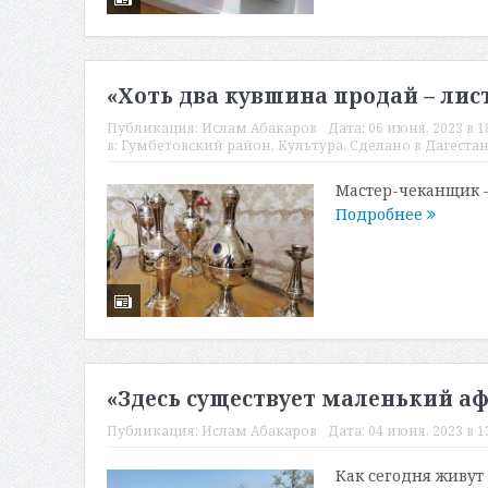
«Хоть два кувшина продай – лис
Публикация:
Ислам Абакаров
Дата:
06 июня, 2023 в 1
в:
Гумбетовский район
,
Культура
,
Сделано в Дагеста
Мастер-чеканщик –
Подробнее
«Здесь существует маленький а
Публикация:
Ислам Абакаров
Дата:
04 июня, 2023 в 1
Как сегодня живут