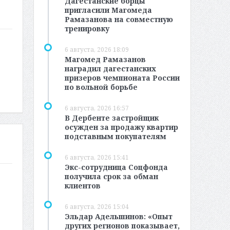
Дагестанские борцы
пригласили Магомеда
Рамазанова на совместную
тренировку
6 августа, 2026 18:09
Магомед Рамазанов
наградил дагестанских
призеров чемпионата России
по вольной борьбе
6 августа, 2026 16:57
В Дербенте застройщик
осужден за продажу квартир
подставным покупателям
6 августа, 2026 15:41
Экс-сотрудница Соцфонда
получила срок за обман
клиентов
6 августа, 2026 15:04
Эльдар Адельшинов: «Опыт
других регионов показывает,