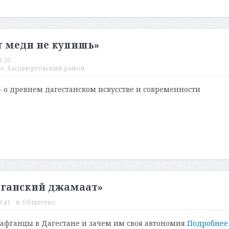
т меди не купишь»
8:20
не
,
Хасавюртовский район
 о древнем дагестанском искусстве и современности
фганский джамаат»
3:41
в:
Общество
 афганцы в Дагестане и зачем им своя автономия
Подробне