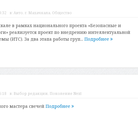
3:32
в:
Авто
,
г. Махачкала
,
Общество
чкале в рамках национального проекта «Безопасные и
ги» реализуется проект по внедрению интеллектуальной
мы (ИТС). За два этапа работы груп...
Подробнее
5:18
в:
Выбор редакции
,
Поколение Next
кого мастера свечей
Подробнее