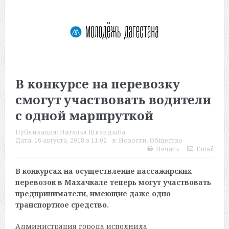
В конкурсе на перевозку
смогут участвовать водители
с одной маршруткой
Публикация:
Наталья Шкандыба
Дата:
16 августа, 2018 в 11:02
в:
Новости
,
Общество
Печать
Email
В конкурсах на осуществление пассажирских
перевозок в Махачкале теперь могут участвовать
предприниматели, имеющие даже одно
транспортное средство.
Администрация города исполнила