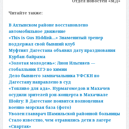
Отдел новостей «МД»
Читайте также:
В Ахтынском районе восстановлено
автомобильное движение
«This is Gus Hiddink…» Знаменитый тренер
поддержал свой бывший клуб
Муфтият Дагестана объявил дату празднования
Курбан-байрама
«Золотая молодежь»: Лион Ильгияев —
стобалльник ЕГЭ по химии
Дело бывшего замначальника УФСКН по
Дагестану направлено в суд
«Топливо для ада». Нурмагомедов и Махачев
осудили зрителей рэп-концерта в Махачкале
Шойгу: В Дагестане появится полноценная
военно-морская база (фото)
Уволен главврач Шамильской районной больницы
Стало известно, чем отравились дети в лагере
«Спартак»