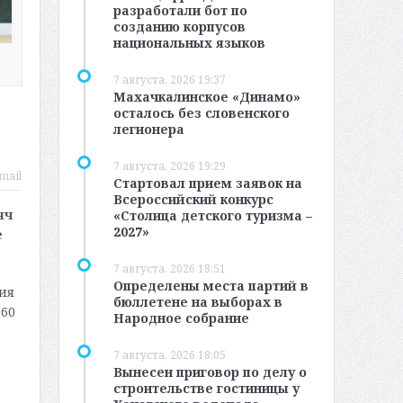
разработали бот по
созданию корпусов
национальных языков
7 августа, 2026 19:37
Махачкалинское «Динамо»
осталось без словенского
легионера
7 августа, 2026 19:29
mail
Стартовал прием заявок на
Всероссийский конкурс
яч
«Столица детского туризма –
2027»
е
7 августа, 2026 18:51
Определены места партий в
ия
бюллетене на выборах в
560
Народное собрание
7 августа, 2026 18:05
Вынесен приговор по делу о
строительстве гостиницы у