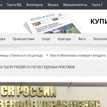
но
Газета МД
Антитеррор
Музыка
Муниципалитеты
Герои Z
ука
Происшествия
Спорт
Культура
Авто
Технолог
о водопада
Власти Махачкалы планирует внедрить новую систему для
60 ТЫСЯЧ РУБЛЕЙ СО СЧЕТОВ СУДЕБНЫХ ПРИСТАВОВ