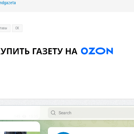
/mdgazeta
тавы
СК