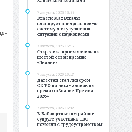
Ханагского водопада
7 августа, 2026 16:55
Власти Махачкалы
планирует внедрить новую
систему для улучшения
МД»
ситуации с парковками
7 августа, 2026 16:45
Стартовал прием заявок на
шестой сезон премии
«Знание»
7 августа, 2026 16:43
Дагестан стал лидером
СКФО по числу заявок на
премию «Знание.Премия –
2026»
7 августа, 2026 16:32
В Бабаюртовском районе
супруге участника СВО
помогли с трудоустройством