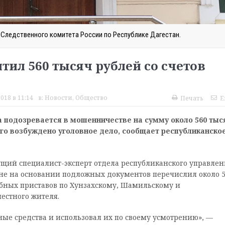
 Следственного комитета России по Республике Дагестан.
тил 560 тысяч рублей со счетов
018 в 11:14
в:
Новости
,
Общество
Печать
E
а подозревается в мошенничестве на сумму около 560 тыс
го возбуждено уголовное дело, сообщает республиканско
дущий специалист-эксперт отдела республиканского управлен
не на основании подложных документов перечислил около 
дебных приставов по Хунзахскому, Шамильскому и
естного жителя.
е средства и использовал их по своему усмотрению», —