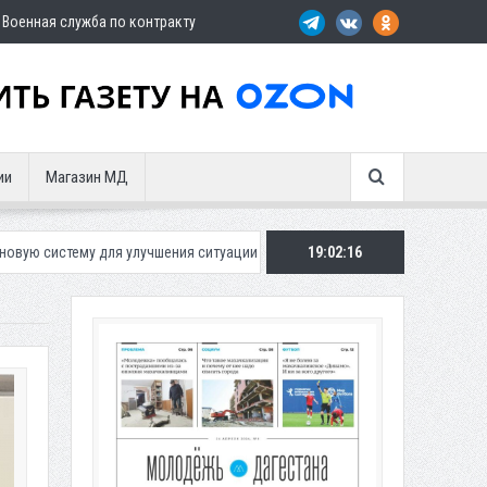
Военная служба по контракту
ии
Магазин МД
 улучшения ситуации с парковками
Махачкалинское «Динамо» предст
19:02:17