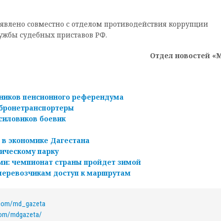
ыявлено совместно с отделом противодействия коррупции
ужбы судебных приставов РФ.
Отдел новостей «
нников пенсионного референдума
 бронетранспортеры
силовиков боевик
 в экономике Дагестана
рическому парку
ми: чемпионат страны пройдет зимой
перевозчикам доступ к маршрутам
.com/md_gazeta
com/mdgazeta/