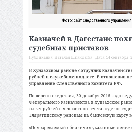
Фото: сайт следственного управления
Казначей в Дагестане похи
судебных приставов
Публикация:
Наталья Шкандыба
Дата:
14 сентября, 2
В Хунзахском районе сотрудник казначейств
рублей и служебном подлоге. В отношении не
управление Следственного комитета РФ.
По версии следствия, 30 декабря 2016 года ве
Федерального казначейства в Хунзахском райо
тысяч рублей с депозитного счета отделов су
Тляратинскому районам на банковскую карту м
«Подозреваемый обналичил указанные денежны