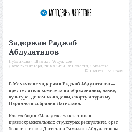
Задержан Раджаб
Абдулатипов
Публикация:
Шамиль Абдуллаев
Дата:
26 сентября, 2018 в 14:14
в:
Новости
,
Общество
Печать
Email
В Махачкале задержан Раджаб Абдулатипов —
председатель комитета по образованию, науке,
культуре, делам молодежи, спорту и туризму
Народного собрания Дагестана.
Как сообщил «Молодежке» источник в
правоохранительных структурах республики, брат
бывшего главы Дагестана Рамазана Абдулатипова