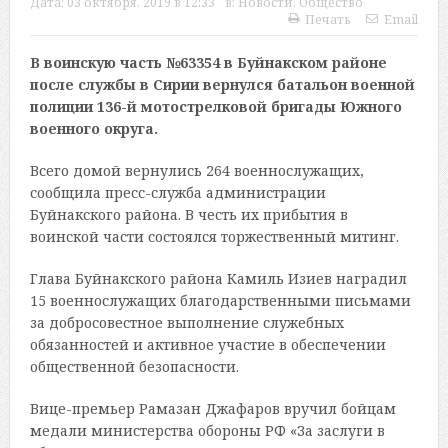
Дата:
03 октября, 2019 в 12:33
в:
Новости
,
Общество
Печать
Email
В воинскую часть №63354 в Буйнакском районе
после службы в Сирии вернулся батальон военной
полиции 136-й мотострелковой бригады Южного
военного округа.
Всего домой вернулись 264 военнослужащих,
сообщила пресс-служба администрации
Буйнакского района. В честь их прибытия в
воинской части состоялся торжественный митинг.
Глава Буйнакского района Камиль Изиев наградил
15 военнослужащих благодарственными письмами
за добросовестное выполнение служебных
обязанностей и активное участие в обеспечении
общественной безопасности.
Вице-премьер Рамазан Джафаров вручил бойцам
медали министерства обороны РФ «За заслуги в