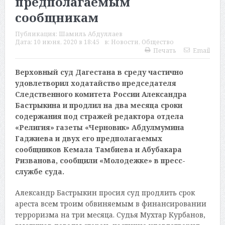
предполагаемым
сообщникам
Публикация:
Шамиль Абдуллаев
Дата:
10 июня, 2020 в 18:45
в:
Новости
,
Общество
Печать
Email
Верховный суд Дагестана в среду частично
удовлетворил ходатайство председателя
Следственного комитета России Александра
Бастрыкина и продлил на два месяца сроки
содержания под стражей редактора отдела
«Религия» газеты «Черновик» Абдулмумина
Гаджиева и двух его предполагаемых
сообщников Кемала Тамбиева и Абубакара
Ризванова, сообщили «Молодежке» в пресс-
службе суда.
Александр Бастрыкин просил суд продлить срок
ареста всем троим обвиняемым в финансировании
терроризма на три месяца. Судья Мухтар Курбанов,