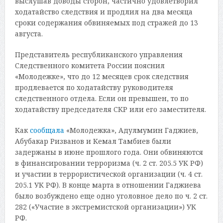
выслушав доводы сторон, частично удовлетворил
ходатайство следствия и продлил на два месяца
сроки содержания обвиняемых под стражей до 13
августа.
Представитель республиканского управления
Следственного комитета России пояснил
«Молодежке», что до 12 месяцев срок следствия
продлевается по ходатайству руководителя
следственного отдела. Если он превышен, то по
ходатайству председателя СКР или его заместителя.
Как
сообщала
«Молодежка», Адулмумин Гаджиев,
Абубакар Ризванов и Кемал Тамбиев были
задержаны в июне прошлого года. Они обвиняются
в финансировании терроризма (ч. 2 ст. 205.5 УК РФ)
и участии в террористической организации (ч. 4 ст.
205.1 УК РФ). В конце марта в отношении Гаджиева
было возбуждено еще одно уголовное дело по ч. 2 ст.
282 («Участие в экстремистской организации») УК
РФ.