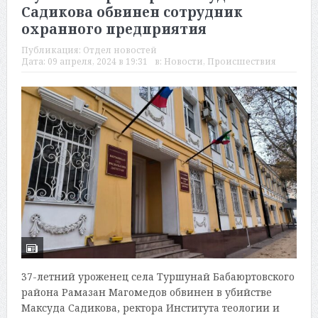
Садикова обвинен сотрудник
охранного предприятия
Публикация:
Отдел новостей
Дата:
09 апреля, 2024 в 19:31
в:
Новости
,
Происшествия
37-летний уроженец села Туршунай Бабаюртовского
района Рамазан Магомедов обвинен в убийстве
Максуда Садикова, ректора Института теологии и