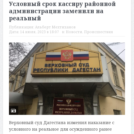
Условный срок кассиру районной
администрации заменили на
реальный
Публикация:
Альберт Мехтиханов
Дата:
14 июля, 2023 в 18:07
в:
Новости
,
Происшествия
Верховный суд Дагестана изменил наказание с
условного на реальное для осужденного ранее