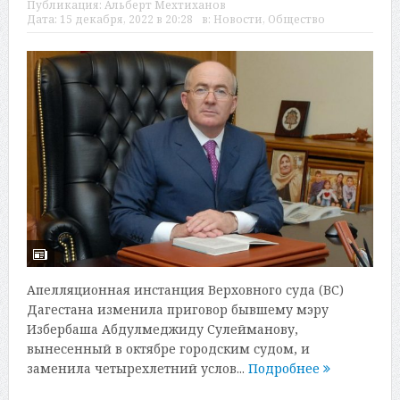
Публикация:
Альберт Мехтиханов
Дата:
15 декабря, 2022 в 20:28
в:
Новости
,
Общество
Апелляционная инстанция Верховного суда (ВС)
Дагестана изменила приговор бывшему мэру
Избербаша Абдулмеджиду Сулейманову,
вынесенный в октябре городским судом, и
заменила четырехлетний услов...
Подробнее