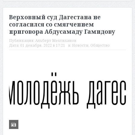
Верховный суд Дагестана не
согласился со смягчением
приговора Абдусамаду Гамидову
Публикация:
Альберт Мехтиханов
Дата:
01 декабря, 2022 в 17:21
в:
Новости
,
Общество