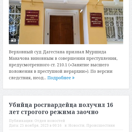
Верховный суд Дагестана признал Муршида
Макачова виновным в совершении преступления,
предусмотренного ст. 210.1 («Занятие высшего
положения в преступной иерархии»). По версии
следствия, неод...
Подробнее
Убийца росгвардейца получил 16
лет строгого режима заочно
Публикация:
Отдел новостей
Дата:
25 ноября, 2023 в 00:16
в:
Новости
,
Происшествия