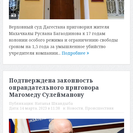
Верховный суд Дагестана приговорил жителя
Махачкалы Руслана Багаодинова к 17 годам
колонии особого режима и ограничению свободы
сроком на 1,5 года за умышленное убийство
учредителя компании...
Подробнее
Подтверждена законность
оправдательного приговора
Магомеду Сулейманову
Публикация:
Наталья Шкандыба
Дата:
14 марта, 2023 в 11:38
в:
Новости
,
Происшествия