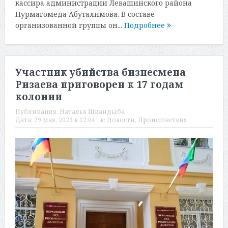
кассира администрации Левашинского района
Нурмагомеда Абуталимова. В составе
организованной группы он...
Подробнее
Участник убийства бизнесмена
Ризаева приговорен к 17 годам
колонии
Публикация:
Наталья Шкандыба
Дата:
29 мая, 2023 в 12:04
в:
Новости
,
Происшествия