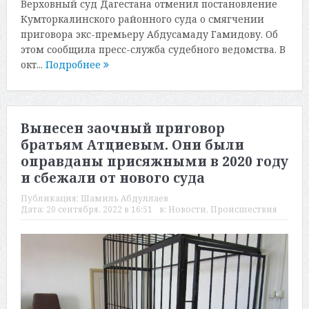
Верховный суд Дагестана отменил постановление
Кумторкалинского районного суда о смягчении
приговора экс-премьеру Абдусамаду Гамидову. Об
этом сообщила пресс-служба судебного ведомства. В
окт...
Подробнее
Вынесен заочный приговор
братьям Атциевым. Они были
оправданы присяжными в 2020 году
и сбежали от нового суда
Публикация:
Шамиль Абдуллаев
Дата:
20 сентября, 2022 в 16:51
в:
Новости
,
Происшествия