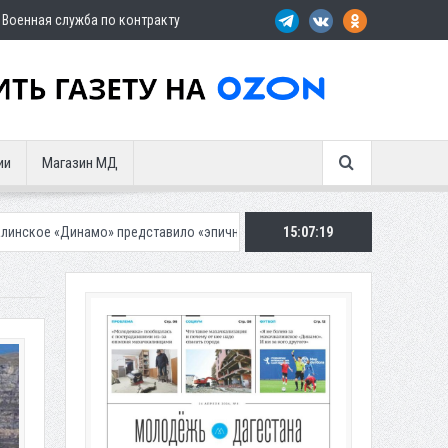
Военная служба по контракту
ии
Магазин МД
 представило «эпичную» гостевую форму
Около восьми тысяч челове
15:07:21