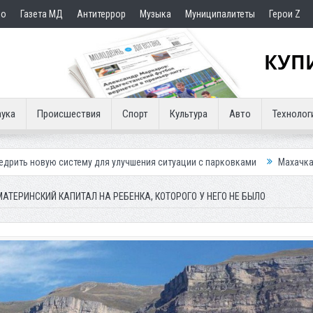
но
Газета МД
Антитеррор
Музыка
Муниципалитеты
Герои Z
ука
Происшествия
Спорт
Культура
Авто
Технолог
ему для улучшения ситуации с парковками
Махачкалинское «Динамо»
ТЕРИНСКИЙ КАПИТАЛ НА РЕБЕНКА, КОТОРОГО У НЕГО НЕ БЫЛО