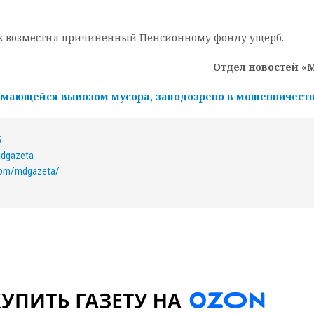
ик возместил причиненный Пенсионному фонду ущерб.
Отдел новостей «
нимающейся вывозом мусора, заподозрено в мошенничест
5
mdgazeta
com/mdgazeta/