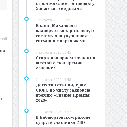
строительстве гостиницы у
Ханагского водопада
7 августа, 2026 16:55
Власти Махачкалы
планирует внедрить новую
систему для улучшения
mail
ситуации с парковками
нии
7 августа, 2026 16:45
Стартовал прием заявок на
шестой сезон премии
«Знание»
7 августа, 2026 16:43
Дагестан стал лидером
СКФО по числу заявок на
премию «Знание.Премия –
53
2026»
7 августа, 2026 16:32
В Бабаюртовском районе
супруге участника СВО