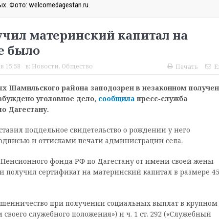
х. Фото: welcomedagestan.ru.
учил материнский капитал на
не было
в 15:58
в:
Новости
,
Общество
Печать
E
ых Шамильского района заподозрен в незаконном получе
озбуждено уголовное дело,
сообщила
пресс-служба
о Дагестану.
ставил поддельное свидетельство о рождении у него
подписью и оттисками печати администрации села.
 Пенсионного фонда РФ по Дагестану от имени своей жены
и получил сертификат на материнский капитал в размере 4
(«Мошенничество при получении социальных выплат в крупном
своего служебного положения») и ч. 1 ст. 292 («Служебный