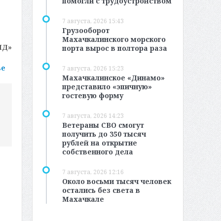
помогли с трудоустройством
7 августа, 2026 15:43
Грузооборот
Махачкалинского морского
МД»
порта вырос в полтора раза
ве
7 августа, 2026 15:23
Махачкалинское «Динамо»
представило «эпичную»
гостевую форму
7 августа, 2026 14:23
Ветераны СВО смогут
получить до 350 тысяч
рублей на открытие
собственного дела
7 августа, 2026 12:16
Около восьми тысяч человек
остались без света в
Махачкале