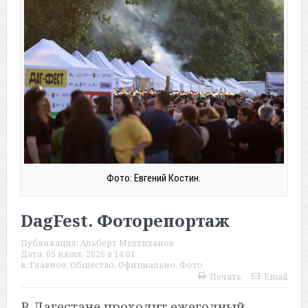
Фото: Евгений Костин.
DagFest. Фоторепортаж
Публикация:
Альберт Мехтиханов
Дата:
05 июля, 2026 в 14:01
в:
Главное
,
Общество
,
Официально
,
Фото
Печать
Email
В Дагестане проходит ежегодный