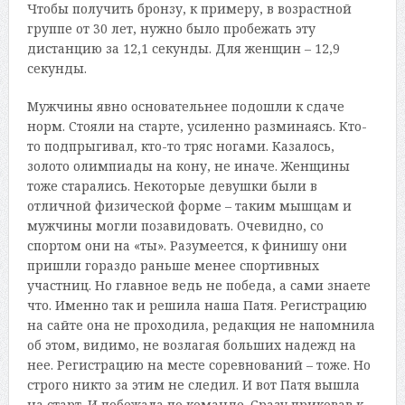
Чтобы получить бронзу, к примеру, в возрастной
группе от 30 лет, нужно было пробежать эту
дистанцию за 12,1 секунды. Для женщин – 12,9
секунды.
Мужчины явно основательнее подошли к сдаче
норм. Стояли на старте, усиленно разминаясь. Кто-
то подпрыгивал, кто-то тряс ногами. Казалось,
золото олимпиады на кону, не иначе. Женщины
тоже старались. Некоторые девушки были в
отличной физической форме – таким мышцам и
мужчины могли позавидовать. Очевидно, со
спортом они на «ты». Разумеется, к финишу они
пришли гораздо раньше менее спортивных
участниц. Но главное ведь не победа, а сами знаете
что. Именно так и решила наша Патя. Регистрацию
на сайте она не проходила, редакция не напомнила
об этом, видимо, не возлагая больших надежд на
нее. Регистрацию на месте соревнований – тоже. Но
строго никто за этим не следил. И вот Патя вышла
на старт. И побежала по команде. Сразу приковав к