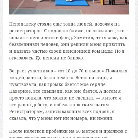
Неподалеку стояла еще толпа людей, похожая на
регистраторов. Я подошла ближе, но оказалось, что
попала в пенсионный фонд. Заметив, что я хожу как
безымянный человек, они решили меня приютить
и назвать частью своей пенсионной команды. Но я
отказалась. До пенсии не близко.
Возраст участников – «от 18 до 70 и выше». Пожилых
людей, кстати, было немало. Встав на старт, я
чувствовала, как громко бьется мое сердце.
Наверное, все слышали, как оно бьется. А потом я
просто поняла, что можно не спешить — в итоге я
все равно добегу, и побежала легким шагом.
Регистраторам, записывающим всех подряд, я
сказала, что у меня нет ни номера, ни имени.
После нелегкой пробежки на 60 метров и прыжков с
места всех построили в ряд и отправили на