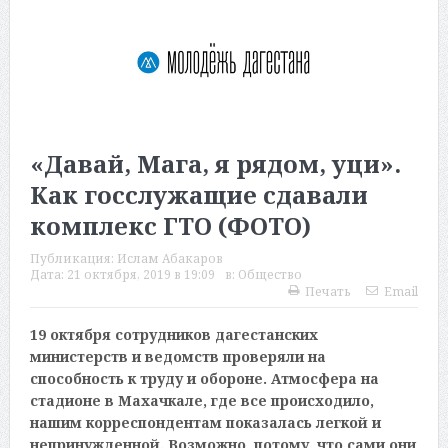
«Давай, Мага, я рядом, уци».
Как госслужащие сдавали
комплекс ГТО (ФОТО)
Публикация:
Ислам Абакаров
Дата:
21 октября, 2019 в 19:09
в:
Общество
Печать
Email
19 октября сотрудников дагестанских
министерств и ведомств проверяли на
способность к труду и обороне. Атмосфера на
стадионе в Махачкале, где все происходило,
нашим корреспондентам показалась легкой и
непринужденной. Возможно, потому, что сами они