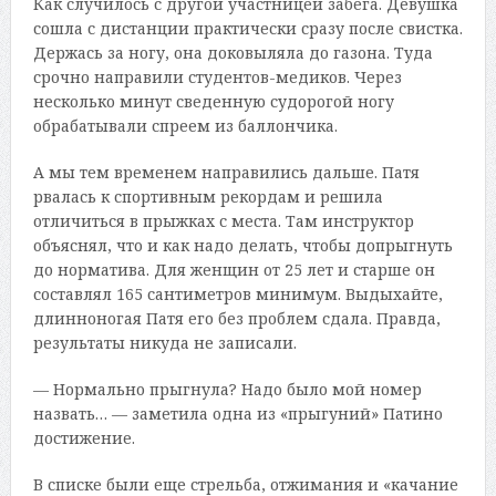
Как случилось с другой участницей забега. Девушка
сошла с дистанции практически сразу после свистка.
Держась за ногу, она доковыляла до газона. Туда
срочно направили студентов-медиков. Через
несколько минут сведенную судорогой ногу
обрабатывали спреем из баллончика.
А мы тем временем направились дальше. Патя
рвалась к спортивным рекордам и решила
отличиться в прыжках с места. Там инструктор
объяснял, что и как надо делать, чтобы допрыгнуть
до норматива. Для женщин от 25 лет и старше он
составлял 165 сантиметров минимум. Выдыхайте,
длинноногая Патя его без проблем сдала. Правда,
результаты никуда не записали.
— Нормально прыгнула? Надо было мой номер
назвать… — заметила одна из «прыгуний» Патино
достижение.
В списке были еще стрельба, отжимания и «качание