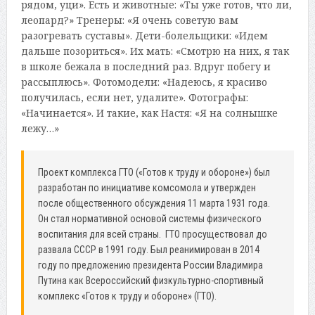
рядом, уци». Есть и животные: «Ты уже готов, что ли,
леопард?» Тренеры: «Я очень советую вам
разогревать суставы». Дети-болельщики: «Идем
дальше позориться». Их мать: «Смотрю на них, я так
в школе бежала в последний раз. Вдруг побегу и
рассыплюсь». Фотомодели: «Надеюсь, я красиво
получилась, если нет, удалите». Фотографы:
«Начинается». И такие, как Настя: «Я на солнышке
лежу…»
Проект комплекса ГТО («Готов к труду и обороне») был
разработан по инициативе комсомола и утвержден
после общественного обсуждения 11 марта 1931 года.
Он стал нормативной основой системы физического
воспитания для всей страны. ГТО просуществовал до
развала СССР в 1991 году. Был реанимирован в 2014
году по предложению президента России Владимира
Путина как Всероссийский физкультурно-спортивный
комплекс «Готов к труду и обороне» (ГТО).