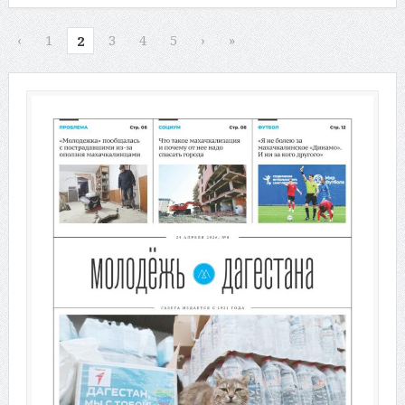
‹
1
3
4
5
›
»
2