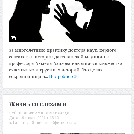
За многолетнюю практику доктора наук, первого
сексолога в истории дагестанской медицины
профессора Ахмеда Азизова накопилось множество
счастливых и грустных историй. Это целая
сокровищница ч...
Подробнее
Жизнь со слезами
Публикация:
Амина Магомедова
Дата:
19 июля, 2026 в 18:13
в:
Главное
,
Общество
,
Официально