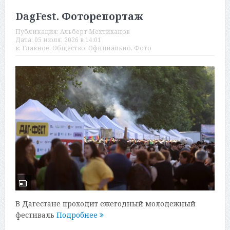
DagFest. Фоторепортаж
Публикация:
Альберт Мехтиханов
Дата:
05 июля, 2026 в 14:01
в:
Главное
,
Общество
,
Официально
,
Фото
В Дагестане проходит ежегодный молодежный
фестиваль
Подробнее