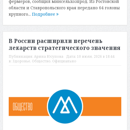
фермеров, сообщил минсельхозпрод. Из Ростовской
области и Ставропольского края передано 64 головы
крупного...
Подробнее
В России расширили перечень
лекарств стратегического значения
Публикация:
Арина Юсупова
Дата:
10 июля, 2026 в 18:44
в:
Здоровье
,
Общество
,
Официально