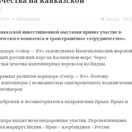
чества на Кавказской
е
 18:19
в:
Официально
Печать
E
авказской инвестиционной выставки принял участие в
ического комплекса и трансграничное сотрудничество».
коридора «Север — Юг» задействован Махачкалинский морско
щий российский порт на Каспийском море. Через
ская цепочка контейнерных перевозок из Индии.
 рамках развития коридора «Север — Юг». Поэтому
 контейнеры с возможностью одновременного подключения
нтейнеров.
удобрений и лесоматериалов в направлении Ирана, Ирака и
идора входят железнодорожные участки. Перспективными
ал маршрут Индия – Иран – Азербайджан – Россия.