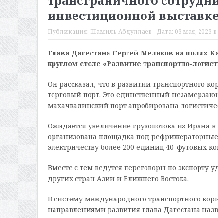
трансграничного сотрудни
инвестиционной выставк
Публикация:
Шамиль Абдуллаев
Дата:
03 мая, 2023 в
Глава Дагестана Сергей Меликов на полях К
круглом столе «Развитие транспортно-логист
Он рассказал, что в развитии транспортного 
торговый порт. Это единственный незамерзаю
махачкалинский порт апробирована логистиче
Ожидается увеличение грузопотока из Ирана в
организована площадка под рефрижераторные
электричеству более 200 единиц 40-футовых ко
Вместе с тем ведутся переговоры по экспорту 
других стран Азии и Ближнего Востока.
В систему международного транспортного кор
направлениями развития глава Дагестана назв