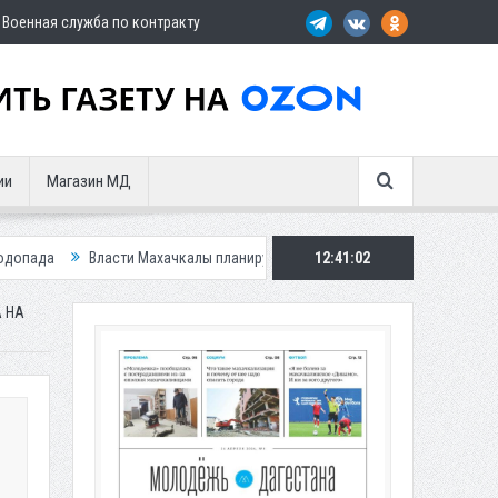
Военная служба по контракту
ии
Магазин МД
хачкалы планирует внедрить новую систему для улучшения ситуации с п
12:41:04
 НА