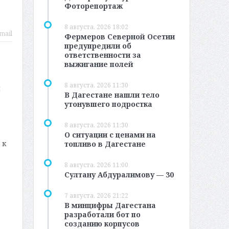
Фоторепортаж
8 августа, 2026 18:02
mail
Фермеров Северной Осетии
предупредили об
ответственности за
выжигание полей
8 августа, 2026 11:30
й
В Дагестане нашли тело
утонувшего подростка
8 августа, 2026 11:30
О ситуации с ценами на
 к
топливо в Дагестане
8 августа, 2026 11:00
Султану Абдуралимову — 30
7 августа, 2026 21:22
В минцифры Дагестана
разработали бот по
созданию корпусов