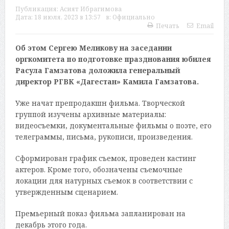
Публикация:
Асият Ибрагимова
Дата:
18 июля, 2023 в 13:57
в:
Официально
Печать
Email
Об этом Сергею Меликову на заседании
оргкомитета по подготовке празднования юбилея
Расула Гамзатова доложила генеральный
директор РГВК «Дагестан» Камила Гамзатова.
Уже начат препродакшн фильма. Творческой
группой изучены архивные материалы:
видеосъемки, документальные фильмы о поэте, его
телеграммы, письма, рукописи, произведения.
Сформирован график съемок, проведен кастинг
актеров. Кроме того, обозначены съемочные
локации для натурных съемок в соответствии с
утвержденным сценарием.
Премьерный показ фильма запланирован на
декабрь этого года.