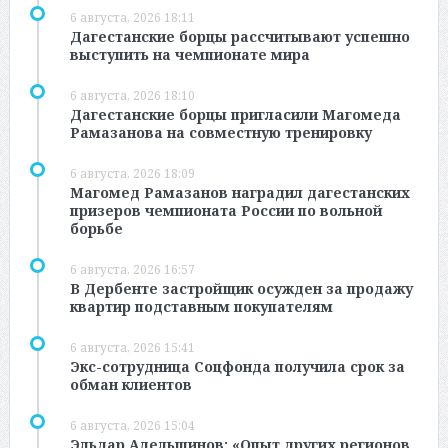
6 августа, 2026 18:11
Дагестанские борцы рассчитывают успешно
выступить на чемпионате мира
6 августа, 2026 18:10
Дагестанские борцы пригласили Магомеда
Рамазанова на совместную тренировку
6 августа, 2026 18:09
Магомед Рамазанов наградил дагестанских
призеров чемпионата России по вольной
борьбе
6 августа, 2026 16:57
В Дербенте застройщик осужден за продажу
квартир подставным покупателям
6 августа, 2026 15:41
Экс-сотрудница Соцфонда получила срок за
обман клиентов
6 августа, 2026 15:04
Эльдар Адельшинов: «Опыт других регионов