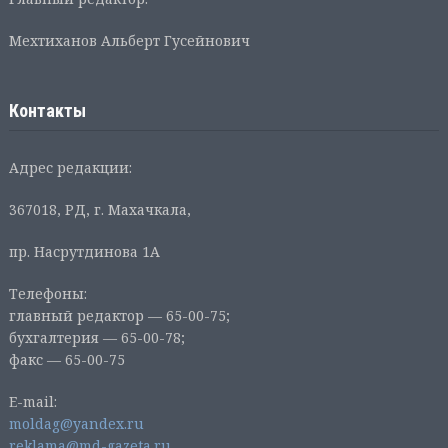
Мехтиханов Альберт Гусейнович
Контакты
Адрес редакции:
367018, РД, г. Махачкала,
пр. Насрутдинова 1А
Телефоны:
главный редактор — 65-00-75;
бухгалтерия — 65-00-78;
факс — 65-00-75
E-mail:
moldag@yandex.ru
reklama@md-gazeta.ru