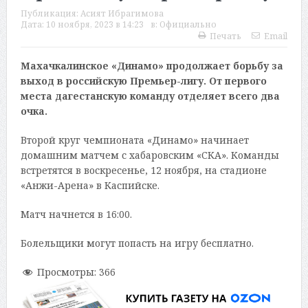
Публикация:
Асият Ибрагимова
Дата:
10 ноября, 2023 в 14:23
в:
Официально
Печать
Email
Махачкалинское «Динамо» продолжает борьбу за
выход в российскую Премьер-лигу. От первого
места дагестанскую команду отделяет всего два
очка.
Второй круг чемпионата «Динамо» начинает
домашним матчем с хабаровским «СКА». Команды
встретятся в воскресенье, 12 ноября, на стадионе
«Анжи-Арена» в Каспийске.
Матч начнется в 16:00.
Болельщики могут попасть на игру бесплатно.
Просмотры:
366