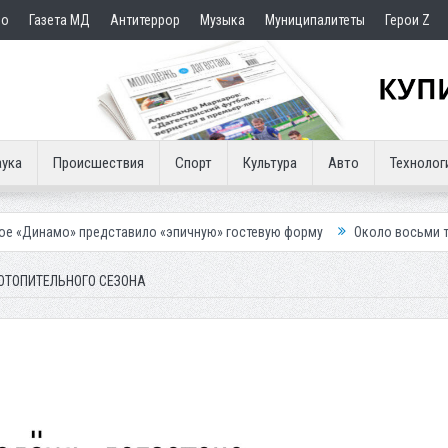
но
Газета МД
Антитеррор
Музыка
Муниципалитеты
Герои Z
ука
Происшествия
Спорт
Культура
Авто
Технолог
дставило «эпичную» гостевую форму
Около восьми тысяч человек ос
 ОТОПИТЕЛЬНОГО СЕЗОНА