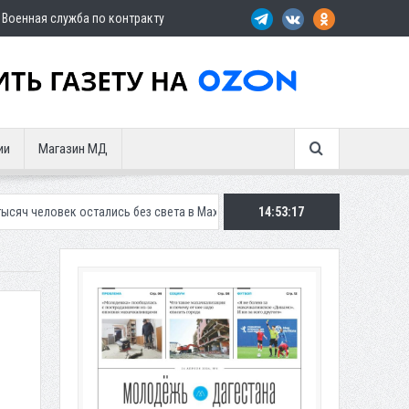
Военная служба по контракту
ии
Магазин МД
тались без света в Махачкале
В Дербенте застройщик осужден за пр
14:53:18