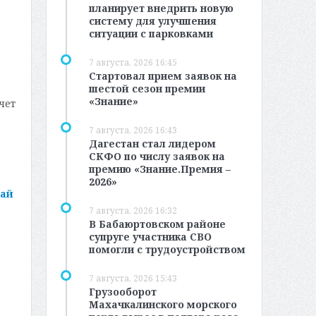
планирует внедрить новую
систему для улучшения
ситуации с парковками
7 августа, 2026 16:45
Стартовал прием заявок на
шестой сезон премии
«Знание»
чет
7 августа, 2026 16:43
Дагестан стал лидером
СКФО по числу заявок на
премию «Знание.Премия –
2026»
вай
7 августа, 2026 16:32
В Бабаюртовском районе
супруге участника СВО
помогли с трудоустройством
7 августа, 2026 15:43
Грузооборот
Махачкалинского морского