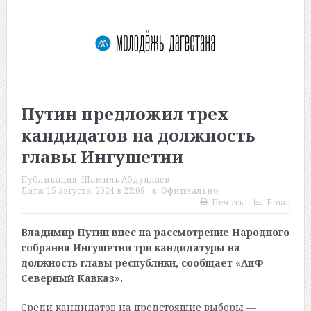
Путин предложил трех
кандидатов на должность
главы Ингушетии
Публикация:
Шамиль Абдуллаев
Дата:
15 августа, 2024 в 22:08
в:
Официально
Печать
Email
Владимир Путин внес на рассмотрение Народного
собрания Ингушетии три кандидатуры на
должность главы республики, сообщает «АиФ
Северный Кавказ».
Среди кандидатов на предстоящие выборы —