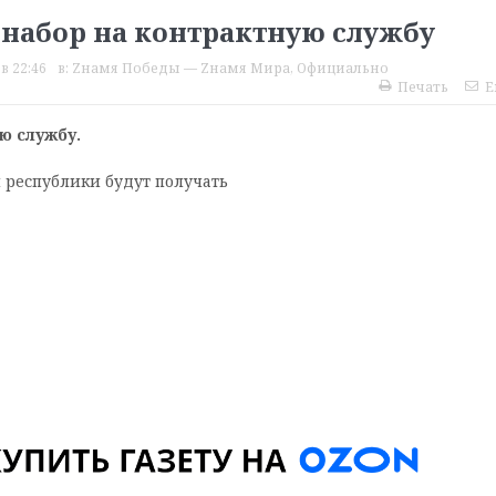
 набор на контрактную службу
в 22:46
в:
Zнамя Победы — Zнамя Мира
,
Официально
Печать
E
ую службу.
 республики будут получать