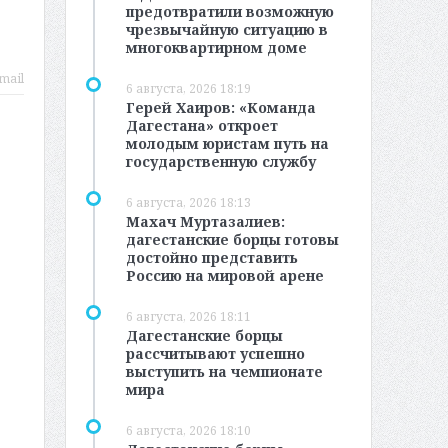
предотвратили возможную
чрезвычайную ситуацию в
многоквартирном доме
mail
6 августа, 2026 18:19
Герей Хаиров: «Команда
Дагестана» откроет
молодым юристам путь на
государственную службу
6 августа, 2026 18:13
Махач Муртазалиев:
дагестанские борцы готовы
достойно представить
Россию на мировой арене
6 августа, 2026 18:11
Дагестанские борцы
рассчитывают успешно
выступить на чемпионате
мира
6 августа, 2026 18:10