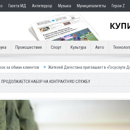
но
Газета МД
Антитеррор
Музыка
Муниципалитеты
Герои Z
ука
Происшествия
Спорт
Культура
Авто
Технолог
тов
Жителей Дагестана приглашает в «Госуслуги Дом»
Приставы к
Е ПРОДОЛЖАЕТСЯ НАБОР НА КОНТРАКТНУЮ СЛУЖБУ