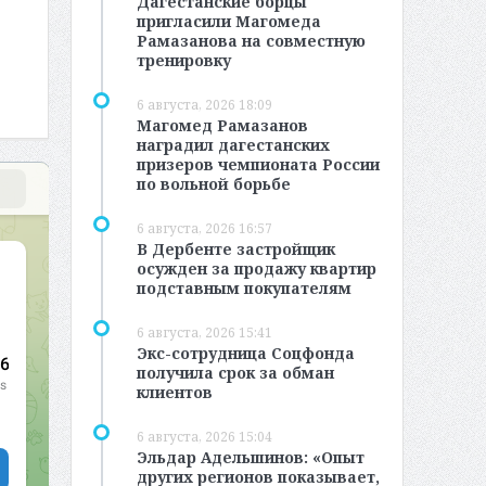
Дагестанские борцы
пригласили Магомеда
Рамазанова на совместную
тренировку
6 августа, 2026 18:09
Магомед Рамазанов
наградил дагестанских
призеров чемпионата России
по вольной борьбе
6 августа, 2026 16:57
В Дербенте застройщик
осужден за продажу квартир
подставным покупателям
6 августа, 2026 15:41
Экс-сотрудница Соцфонда
получила срок за обман
клиентов
6 августа, 2026 15:04
Эльдар Адельшинов: «Опыт
других регионов показывает,