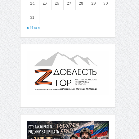
24
25
26
27
28
29
30
31
« Июл