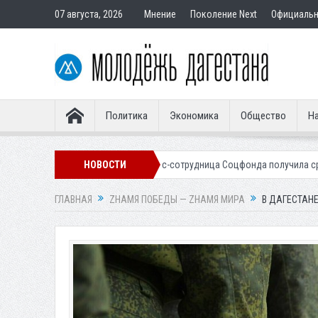
07 августа, 2026
Мнение
Поколение Next
Официаль
Политика
Экономика
Общество
На
окупателям
Экс-сотрудница Соцфонда получила срок за обман клиен
НОВОСТИ
ГЛАВНАЯ
ZНАМЯ ПОБЕДЫ — ZНАМЯ МИРА
В ДАГЕСТАН