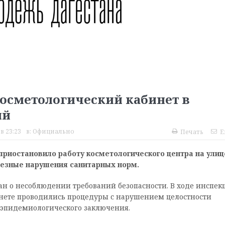
осметологический кабинет в
ий
в 23:23
в:
Официально
Печать
E
приостановило работу косметологического центра на улиц
ьезные нарушения санитарных норм.
н о несоблюдении требований безопасности. В ходе инспек
инете проводились процедуры с нарушением целостности
-эпидемиологического заключения.