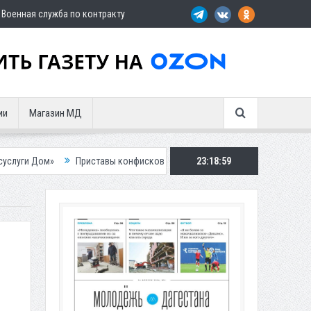
Военная служба по контракту
ии
Магазин МД
Приставы конфисковали двух бурых медведей у жителя Дагестана
23:19:01
Ро