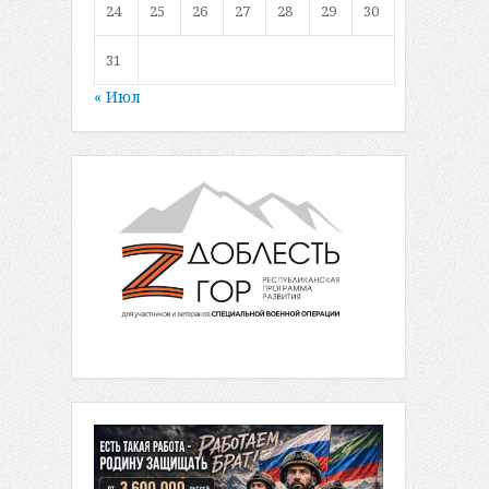
24
25
26
27
28
29
30
31
« Июл