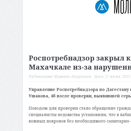
Роспотребнадзор закрыл к
Махачкале из-за нарушен
Публикация:
Шамиль Абдуллаев
Дата:
27 июня, 2025 
Управление Роспотребнадзора по Дагестану 
Ушакова, 4б после проверки, выявившей сер
Поводом для проверки стало обращение гражда
специалисты ведомства установили, что в каб
кожных покровов без необходимого санитарно