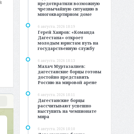
й
предотвратили возможную
чрезвычайную ситуацию в
многоквартирном доме
6 августа, 2026 18:19
Герей Хаиров: «Команда
Дагестана» откроет
молодым юристам путь на
государственную службу
6 августа, 2026 18:13
Махач Муртазалиев:
дагестанские борцы готовы
достойно представить
Россию на мировой арене
6 августа, 2026 18:11
Дагестанские борцы
рассчитывают успешно
выступить на чемпионате
мира
6 августа, 2026 18:10