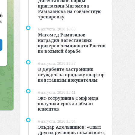
Дагестанские борцы
пригласили Магомеда
Рамазанова на совместную
тренировку
6 августа, 2026 18:09
Магомед Рамазанов
наградил дагестанских
призеров чемпионата России
по вольной борьбе
6 августа, 2026 16:57
В Дербенте застройщик
осужден за продажу квартир
подставным покупателям
6 августа, 2026 15:41
Экс-сотрудница Соцфонда
получила срок за обман
клиентов
6 августа, 2026 15:04
Эльдар Адельшинов: «Опыт
других регионов показывает,