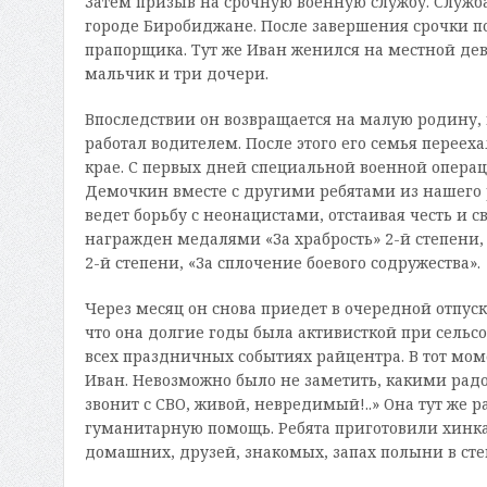
Затем призыв на срочную военную службу. Служба
городе Биробиджане. После завершения срочки по
прапорщика. Тут же Иван женился на местной деву
мальчик и три дочери.
Впоследствии он возвращается на малую родину, 
работал водителем. После этого его семья переех
крае. С первых дней специальной военной операци
Демочкин вместе с другими ребятами из нашего 
ведет борьбу с неонацистами, отстаивая честь и с
награжден медалями «За храбрость» 2-й степени, 
2-й степени, «За сплочение боевого содружества».
Через месяц он снова приедет в очередной отпуск
что она долгие годы была активисткой при сельс
всех праздничных событиях райцентра. В тот моме
Иван. Невозможно было не заметить, какими рад
звонит с СВО, живой, невредимый!..» Она тут же 
гуманитарную помощь. Ребята приготовили хинкал
домашних, друзей, знакомых, запах полыни в ст