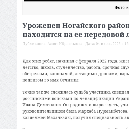
Фото: и
Уроженец Ногайского район
находится на ее передовой
Публикация:
Асият Ибрагимова
Дата:
04 июля, 2025 в 12
Для этих ребят, начиная с февраля 2022 года, жиз
детство, школа, студенчество, работа, срочная слу
обстрелами, канонадой, летящими дронами, взры
подвигом во имя Отчизны.
Точно так же сложилась судьба участника специа
российскими войсками по денацификации Украин
Ивана Демочкина. Он родился и вырос здесь, учи
руководительницей была Мархаба Нурманбетова.
колледжей Махачкалы, получил специальность ав