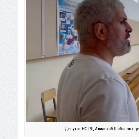
Депутат НС РД Алиасхаб Шабанов оце