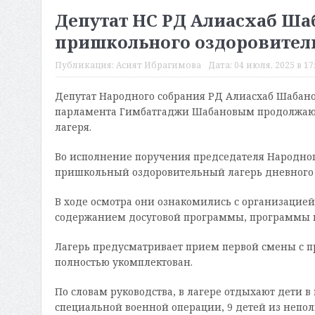
Депутат НС РД Алиасхаб Ша
пришкольного оздоровитель
Публикация:
Асият Ибрагимова
Дата:
04 июля, 2025 в 17
Депутат Народного собрания РД Алиасхаб Шабано
парламента Гимбатгаджи Шабановым продолжают
лагеря.
Во исполнение поручения председателя Народног
пришкольный оздоровительный лагерь дневного 
В ходе осмотра они ознакомились с организацией
содержанием досуговой программы, программы 
Лагерь предусматривает прием первой смены с п
полностью укомплектован.
По словам руководства, в лагере отдыхают дети в 
специальной военной операции, 9 детей из непол