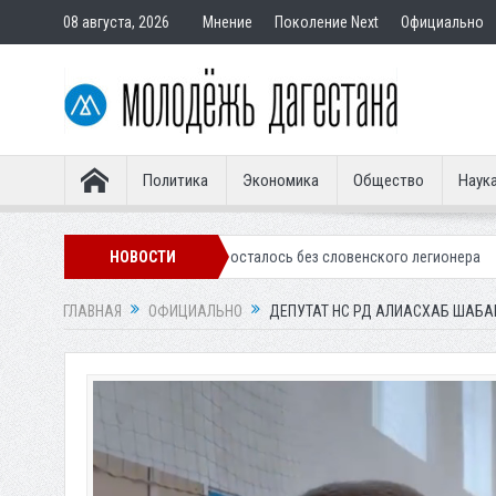
08 августа, 2026
Мнение
Поколение Next
Официально
Политика
Экономика
Общество
Наук
ское «Динамо» осталось без словенского легионера
НОВОСТИ
Вынесен пригов
ГЛАВНАЯ
ОФИЦИАЛЬНО
ДЕПУТАТ НС РД АЛИАСХАБ ШАБА