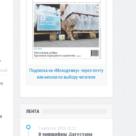
»
Подписка на «Молодежку»: через почту
mail
или киоски по выбору читателя
ет
ЛЕНТА
я
7 августа, 2026 21:22
В минцифры Дагестана