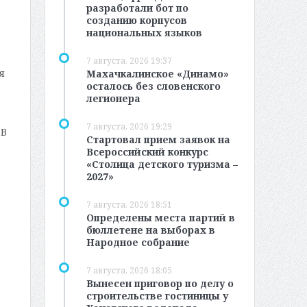
разработали бот по
созданию корпусов
национальных языков
7 августа, 2026 19:37
я
Махачкалинское «Динамо»
осталось без словенского
легионера
7 августа, 2026 19:29
 В
Стартовал прием заявок на
Всероссийский конкурс
«Столица детского туризма –
2027»
7 августа, 2026 18:51
Определены места партий в
бюллетене на выборах в
Народное собрание
7 августа, 2026 18:05
Вынесен приговор по делу о
строительстве гостиницы у