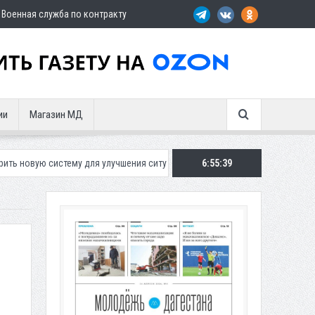
Военная служба по контракту
ии
Магазин МД
му для улучшения ситуации с парковками
Махачкалинское «Динамо» 
6:55:40