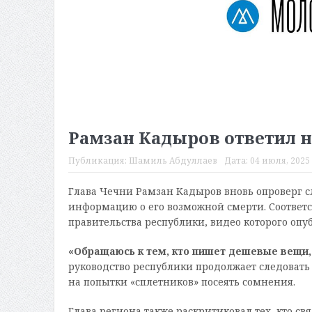
Рамзан Кадыров ответил н
Публикация:
Шамиль Абдуллаев
Дата:
04 июля, 2025 
Глава Чечни Рамзан Кадыров вновь опроверг слу
информацию о его возможной смерти. Соответс
правительства республики, видео которого опу
«Обращаюсь к тем, кто пишет дешевые вещи,
руководство республики продолжает следовать
на попытки «сплетников» посеять сомнения.
Глава региона также раскритиковал тех, кто св