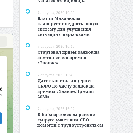
Ханагского водопада
7 августа, 2026 16:55
Власти Махачкалы
планирует внедрить новую
систему для улучшения
ситуации с парковками
7 августа, 2026 16:45
Стартовал прием заявок на
шестой сезон премии
«Знание»
7 августа, 2026 16:43
Дагестан стал лидером
СКФО по числу заявок на
премию «Знание.Премия –
2026»
7 августа, 2026 16:32
В Бабаюртовском районе
супруге участника СВО
помогли с трудоустройством