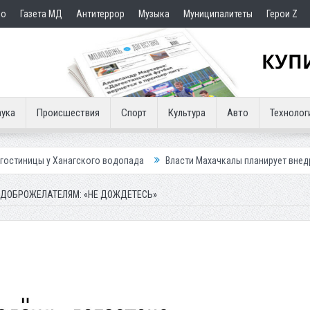
но
Газета МД
Антитеррор
Музыка
Муниципалитеты
Герои Z
ука
Происшествия
Спорт
Культура
Авто
Технолог
агского водопада
Власти Махачкалы планирует внедрить новую систе
ЕДОБРОЖЕЛАТЕЛЯМ: «НЕ ДОЖДЕТЕСЬ»