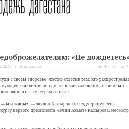
едоброжелателям: «Не дождетесь
в 22:07
в:
Официально
Печать
E
хи о своем здоровье, жестко ответив тем, кто распространя
твующее заявление он сделал после совещания с членами
бликовано в его телеграм-канале.
 — мы живы»,
— заявил Кадыров. Он подчеркнул, что
 курсу первого президента Чечни Ахмата Кадырова, несмотр
язывает его отсутствие на публичных мероприятиях с