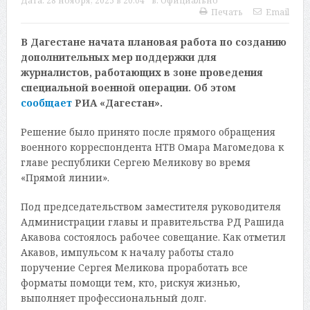
Дата:
28 ноября, 2025 в 20:04
в:
Официально
Печать
Email
В Дагестане начата плановая работа по созданию
дополнительных мер поддержки для
журналистов, работающих в зоне проведения
специальной военной операции. Об этом
сообщает
РИА «Дагестан».
Решение было принято после прямого обращения
военного корреспондента НТВ Омара Магомедова к
главе республики Сергею Меликову во время
«Прямой линии».
Под председательством заместителя руководителя
Администрации главы и правительства РД Рашида
Акавова состоялось рабочее совещание. Как отметил
Акавов, импульсом к началу работы стало
поручение Сергея Меликова проработать все
форматы помощи тем, кто, рискуя жизнью,
выполняет профессиональный долг.