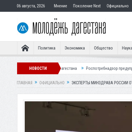
06 августа, 2026
Мнение
Поколение Next
Официально
Политика
Экономика
Общество
Наук
едей у жителя Дагестана
НОВОСТИ
Роспотребнадзор предупредил о новом пик
ГЛАВНАЯ
ОФИЦИАЛЬНО
ЭКСПЕРТЫ МИНЗДРАВА РОССИИ О