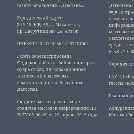
газеты «Молодежь Дагестана».
Дагестана» 
зарегистр
Юридический адрес:
службой по
367018, РФ, РД, г. Махачкала,
информаци
пр. Насрутдинова 1А, 4 этаж
массовых 
Свидетельс
ИНН/КПП: 0561055365 / 057101001
средства м
№ ФС77-6507
Газета зарегистрирована
Федеральной службой по надзору в
Учредитель
сфере связи, информационных
технологий и массовых
ГАУ РД «Ре
коммуникаций по Республике
газеты «Мо
Дагестан.
Главный ре
Свидетельство о регистрации
средства массовой информации: ПИ
Абдуралим
№ ТУ 05-00409 от 22 апреля 2019 года
Магомедбе