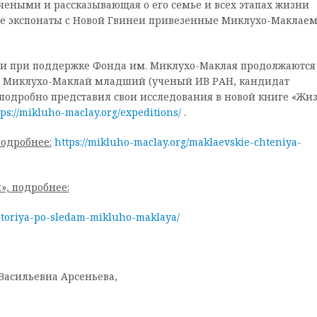
чеными и рассказывающая о его семье и всех этапах жизни
рые экспонаты с Новой Гвинеи привезенные Миклухо-Маклае
и при поддержке Фонда им. Миклухо-Маклая продолжаются
ай Миклухо-Маклай младший (ученый ИВ РАН, кандидат
 подробно представил свои исследования в новой книге «Жи
tps://mikluho-maclay.org/expeditions/
.
одробнее:
https://mikluho-maclay.org/maklaevskie-chteniya-
, подробнее:
istoriya-po-sledam-mikluho-maklaya/
Васильевна Арсеньева,