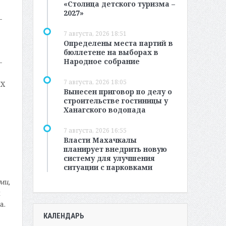
«Столица детского туризма –
2027»
-
7 августа, 2026 18:51
Определены места партий в
бюллетене на выборах в
Народное собрание
-
7 августа, 2026 18:05
IX
Вынесен приговор по делу о
строительстве гостиницы у
Ханагского водопада
7 августа, 2026 16:55
Власти Махачкалы
планирует внедрить новую
систему для улучшения
ситуации с парковками
ми,
а
а.
КАЛЕНДАРЬ