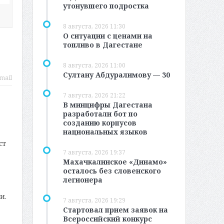
утонувшего подростка
8 августа, 2026 11:30
О ситуации с ценами на
топливо в Дагестане
8 августа, 2026 11:00
Султану Абдуралимову — 30
mail
7 августа, 2026 21:22
В минцифры Дагестана
разработали бот по
созданию корпусов
национальных языков
ст
7 августа, 2026 19:37
Махачкалинское «Динамо»
осталось без словенского
легионера
и.
7 августа, 2026 19:29
Стартовал прием заявок на
Всероссийский конкурс