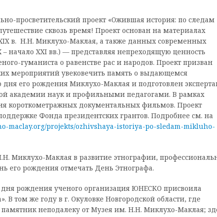
ьно-просветительский проект «Ожившая история: по следам
утешествие сквозь время! Проект основан на материалах
XIX в. Н.Н. Миклухо-Маклая, а также данных современных
– начало XXI вв.) — представляя непреходящую ценность
го-гуманиста о равенстве рас и народов. Проект призван
ских мероприятий увековечить память о выдающемся
со дня его рождения Миклухо-Маклая и подготовлен эксперт
ой академии наук и профильными педагогами. В рамках
ерия короткометражных документальных фильмов. Проект
оддержке Фонда президентских грантов. Подробнее cм. на
uho-maclay.org/projekts/ozhivshaya-istoriya-po-sledam-mikluho-
Н. Миклухо-Маклая в развитие этнографии, профессиональ
нь его рождения отмечать День Этнографа.
я со дня рождения ученого организация ЮНЕСКО присвоила
 В том же году в г. Окуловке Новгородской области, где
памятник неподалеку от Музея им. Н.Н. Миклухо-Маклая; зд