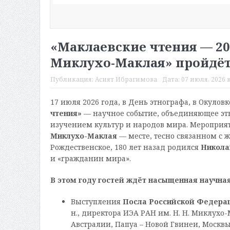
«Маклаевские чтения — 20
Миклухо-Маклая» пройдёт 
Публикация:
Асият Ибрагимова
Дата:
07 июля, 2026 в
17 июля 2026 года, в День этнографа, в Окулов
чтения»
— научное событие, объединяющее этн
изучением культур и народов мира. Мероприят
Миклухо-Маклая
— месте, тесно связанном с ж
Рождественское, 180 лет назад родился
Никола
и «гражданин мира».
В этом году гостей ждёт насыщенная научная
Выступления
Посла Российской Федерац
н., директора ИЭА РАН им. Н. Н. Миклухо
Австралии, Папуа – Новой Гвинеи, Москвы