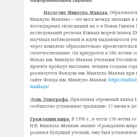
Наследие Миклухо-Маклая.
Образовател
Миклухо-Маклая»— это мост между эпохами и п
легендарных экспедиций на о-в Новая Гвинея 
исследований региона Южных морей (конец XX 
научных наблюдений и идей выдающегося учено
через комплекс образовательно-просветитель
соотечественнике. Он приурочен к 180-летию 
Фонда им. Миклухо-Маклая учеными Российск
проекта пройдут выставки, лекции создана с
реализуется Фондом им. Миклухо-Маклая при п
сайте Фонда им. Миклухо-Маклая:
https://mikl
maklaya/
День Этнографа.
Признавая огромный вклад Н.
сообщество установило традицию: 17 июля в де
Гражданин мира.
В 1996 г., в честь 150‑лети
Н.Н. Миклухо-Маклаю звание «Гражданин мира».
родился будущий ученый, ему был установлен 