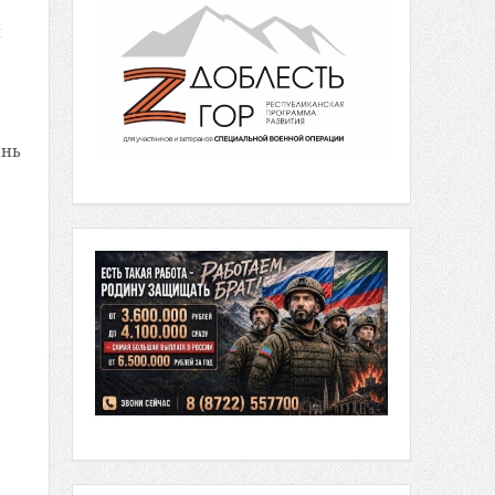
м
знь