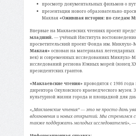
просмотр документальных фильмов о пут
презентация нового образовательно-прос
Маклая
«Ожившая история: по следам М
Впервые на Маклаевских чтениях проект предста
младший.
— учёный Института востоковедения
просветительский проект Фонда им. Миклухо-
Маклая»
основан на материалах легендарных э
век) и современных исследованиях Миклухо-
исследований региона Южных морей (конец XX 
президентских грантов.
«Маклаевские чтения»
проводятся с 1986 года
директора Окуловского краеведческого музея. 
культурной жизни города и площадкой для ди
«„Маклаевские чтения“ — это не просто дань ув
вдохновения и новых открытий. Мы стремимся со
также поддержать молодых исследователей»
, 
Информационная справка: