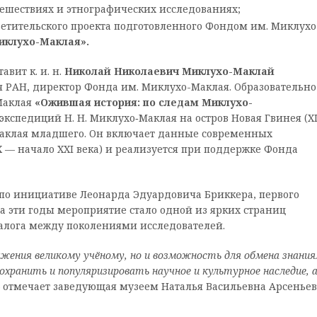
ешествиях и этнографических исследованиях;
ветительского проекта подготовленного Фондом им. Миклухо
иклухо-Маклая».
вит к. и. н.
Николай Николаевич Миклухо-Маклай
 РАН, директор Фонда им. Миклухо-Маклая. Образовательно
Маклая
«Ожившая история: по следам Миклухо-
кспедиций Н. Н. Миклухо‑Маклая на остров Новая Гвинея (X
Маклая младшего. Он включает данные современных
— начало XXI века) и реализуется при поддержке Фонда
 по инициативе Леонарда Эдуардовича Бриккера, первого
За эти годы мероприятие стало одной из ярких страниц
алога между поколениями исследователей.
ажения великому учёному, но и возможность для обмена знания
хранить и популяризировать научное и культурное наследие, 
— отмечает заведующая музеем Наталья Васильевна Арсеньев