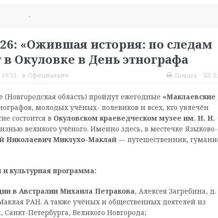
.
26: «Ожившая история: по следам
в Окуловке в День этнографа
 16:51
в:
Официально
Печать
E
ке (Новгородская область) пройдут ежегодные
«Маклаевские
ографов, молодых учёных- полевиков и всех, кто увлечён
ие состоится в
Окуловском краеведческом музее им. Н. Н.
изнью великого учёного. Именно здесь, в местечке Языково-
й Николаевич Миклухо-Маклай
— путешественник, гумани
 и культурная программа:
ии в Австралии Михаила Петракова
, Алексея Загребина, д. 
-Маклая РАН. А также учёных и общественных деятелей из
, Санкт-Петербурга, Великого Новгорода;