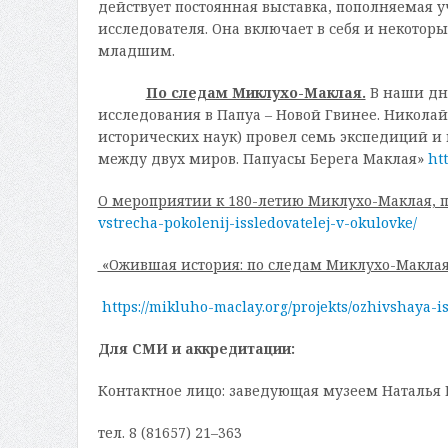
действует постоянная выставка, пополняемая у
исследователя. Она включает в себя и некото
младшим.
По следам Миклухо-Маклая.
В наши дн
исследования в Папуа – Новой Гвинее. Никол
исторических наук) провел семь экспедиций и
между двух миров. Папуасы Берега Маклая»
ht
О мероприятии к 180-летию Миклухо-Маклая, п
vstrecha-pokolenij-issledovatelej-v-okulovke/
«Ожившая история: по следам Миклухо-Маклая»
https://mikluho-maclay.org/projekts/ozhivshaya-
Для СМИ и аккредитации:
Контактное лицо: заведующая музеем Наталья 
тел. 8 (81657) 21–363