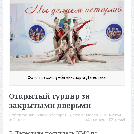
Фото: пресс-служба минспорта Дагестана.
Открытый турнир за
закрытыми дверьми
Публикация:
Ислам Абакаров
Дата:
27 марта, 2021 в 23:54
в:
Спорт
Печать
Email
В Дагестане появилась КМС по