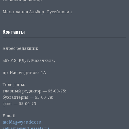
Мехтиханов Альберт Гусейнович
Контакты
Адрес редакции:
367018, РД, г. Махачкала,
пр. Насрутдинова 1А
Телефоны:
главный редактор — 65-00-75;
бухгалтерия — 65-00-78;
факс — 65-00-75
E-mail:
moldag@yandex.ru
reklama@md-gazeta.ru