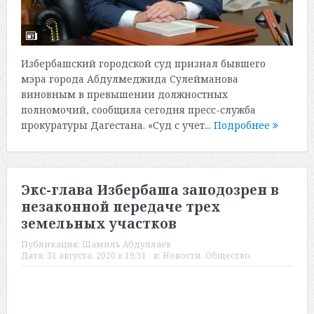
Избербашский городской суд признал бывшего
мэра города Абдулмеджида Сулейманова
виновным в превышении должностных
полномочий, сообщила сегодня пресс-служба
прокуратуры Дагестана. «Суд с учет...
Подробнее
Экс-глава Избербаша заподозрен в
незаконной передаче трех
земельных участков
Публикация:
Шамиль Абдуллаев
Дата:
31 августа, 2020 в 19:51
в:
Новости
,
Общество