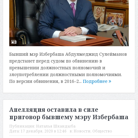
Бывший мэр Избербаша Абдулмеджид Сулейманов
предстанет перед судом по обвинению в
превышении должностных полномочий и
злоупотреблении должностными полномочиями.
По версии обвинения, в 2016–2...
Подробнее
Апелляция оставила в силе
приговор бывшему мэру Избербаша
Публикация:
Наталья Шкандыба
Дата:
17 декабря, 2020 в 12:46
в:
Новости
,
Общество