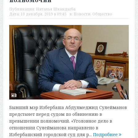
полномочий
Публикация:
Наталья Шкандыба
Дата:
10 декабря, 2019 в 09:45
в:
Новости
,
Общество
Бывший мэр Избербаша Абдулмеджид Сулейманов
предстанет перед судом по обвинению в
превышении полномочий. «Уголовное дело в
отношении Сулейманова направлено в
Избербашский городской суд для р...
Подробнее