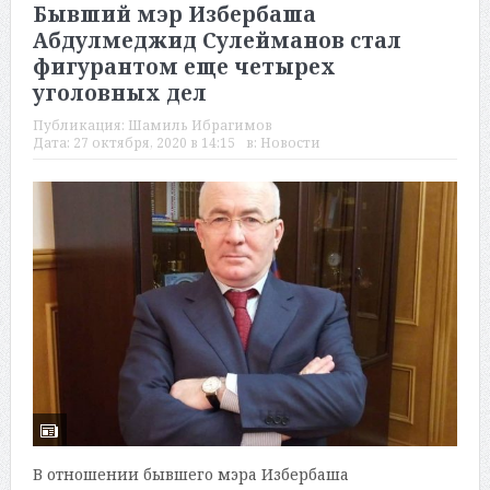
Бывший мэр Избербаша
Абдулмеджид Сулейманов стал
фигурантом еще четырех
уголовных дел
Публикация:
Шамиль Ибрагимов
Дата:
27 октября, 2020 в 14:15
в:
Новости
В отношении бывшего мэра Избербаша