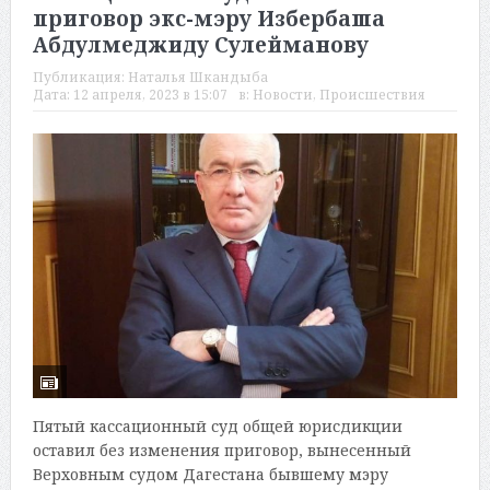
приговор экс-мэру Избербаша
Абдулмеджиду Сулейманову
Публикация:
Наталья Шкандыба
Дата:
12 апреля, 2023 в 15:07
в:
Новости
,
Происшествия
Пятый кассационный суд общей юрисдикции
оставил без изменения приговор, вынесенный
Верховным судом Дагестана бывшему мэру