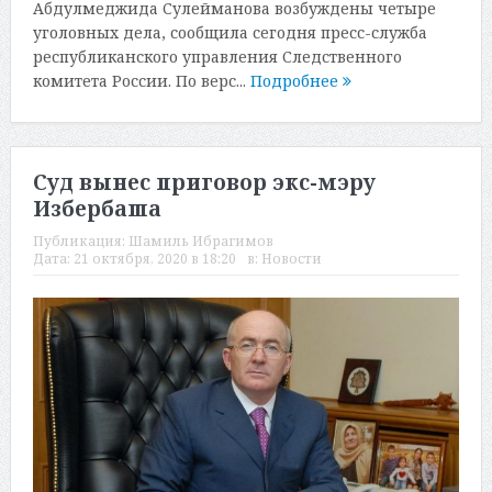
Абдулмеджида Сулейманова возбуждены четыре
уголовных дела, сообщила сегодня пресс-служба
республиканского управления Следственного
комитета России. По верс...
Подробнее
Суд вынес приговор экс-мэру
Избербаша
Публикация:
Шамиль Ибрагимов
Дата:
21 октября, 2020 в 18:20
в:
Новости