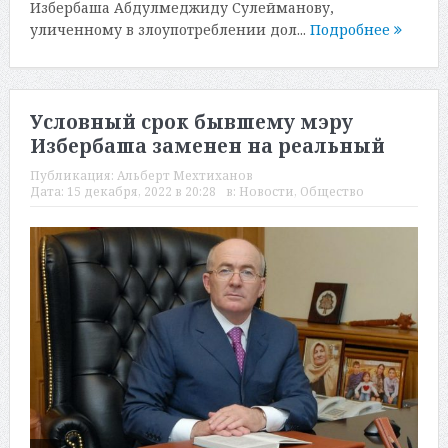
Избербаша Абдулмеджиду Сулейманову,
уличенному в злоупотреблении дол...
Подробнее
Условный срок бывшему мэру
Избербаша заменен на реальный
Публикация:
Альберт Мехтиханов
Дата:
15 декабря, 2022 в 20:28
в:
Новости
,
Общество