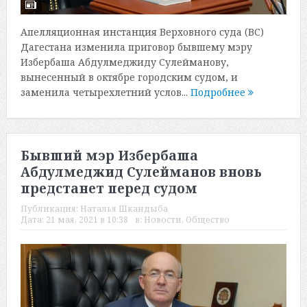
Апелляционная инстанция Верховного суда (ВС)
Дагестана изменила приговор бывшему мэру
Избербаша Абдулмеджиду Сулейманову,
вынесенный в октябре городским судом, и
заменила четырехлетний услов...
Подробнее
Бывший мэр Избербаша
Абдулмеджид Сулейманов вновь
предстанет перед судом
Публикация:
Наталья Шкандыба
Дата:
21 мая, 2021 в 10:38
в:
Новости
,
Общество