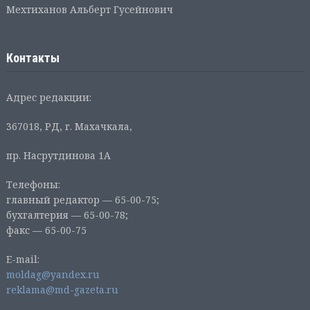
Мехтиханов Альберт Гусейнович
Контакты
Адрес редакции:
367018, РД, г. Махачкала,
пр. Насрутдинова 1А
Телефоны:
главный редактор — 65-00-75;
бухгалтерия — 65-00-78;
факс — 65-00-75
E-mail:
moldag@yandex.ru
reklama@md-gazeta.ru