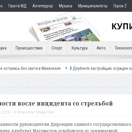
но
Газета МД
Антитеррор
Музыка
Муниципалитеты
Герои Z
ука
Происшествия
Спорт
Культура
Авто
Технолог
света в Махачкале
В Дербенте застройщик осужден за продажу квар
ости после инцидента со стрельбой
 12:55
в:
Новости
,
Общество
анности руководителя Дирекции единого государственного
йщика Алибулат Магомедов освобожден от занимаемой