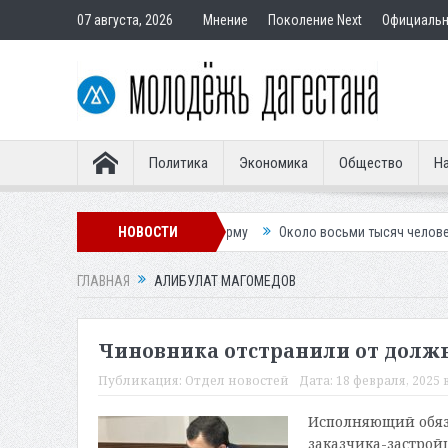
07 августа, 2026
Мнение
Поколение Next
Официаль
Политика
Экономика
Общество
На
пичную» гостевую форму
НОВОСТИ
Около восьми тысяч человек остались без 
ГЛАВНАЯ
АЛИБУЛАТ МАГОМЕДОВ
Чиновника отстранили от должн
Публикация:
Отдел новостей
Дата:
18 февраля, 2025 в
Исполняющий обяз
заказчика-застро