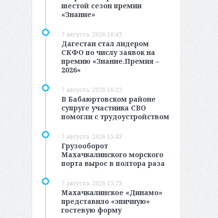
шестой сезон премии
«Знание»
7 августа, 2026 16:43
Дагестан стал лидером
СКФО по числу заявок на
премию «Знание.Премия –
2026»
7 августа, 2026 16:32
В Бабаюртовском районе
супруге участника СВО
помогли с трудоустройством
7 августа, 2026 15:43
Грузооборот
Махачкалинского морского
порта вырос в полтора раза
7 августа, 2026 15:23
Махачкалинское «Динамо»
представило «эпичную»
гостевую форму