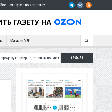
Военная служба по контракту
ии
Магазин МД
тир подставным покупателям
Экс-сотрудница Соцфонда получила сро
13:54:53