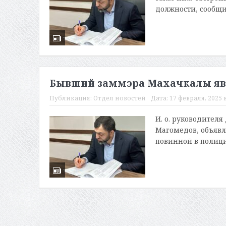
должности, сообщи
Бывший заммэра Махачкалы яви
Публикация:
Отдел новостей
Дата:
17 февраля, 2025 в
И. о. руководител
Магомедов, объявл
повинной в полицию