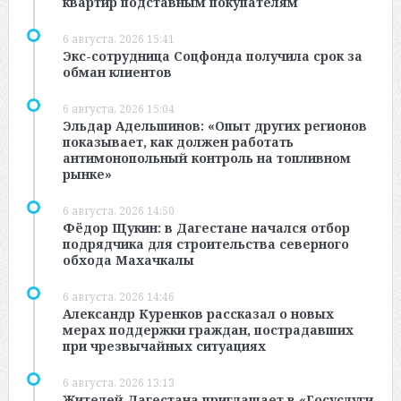
квартир подставным покупателям
6 августа, 2026 15:41
Экс-сотрудница Соцфонда получила срок за
обман клиентов
6 августа, 2026 15:04
Эльдар Адельшинов: «Опыт других регионов
показывает, как должен работать
антимонопольный контроль на топливном
рынке»
6 августа, 2026 14:50
Фёдор Щукин: в Дагестане начался отбор
подрядчика для строительства северного
обхода Махачкалы
6 августа, 2026 14:46
Александр Куренков рассказал о новых
мерах поддержки граждан, пострадавших
при чрезвычайных ситуациях
6 августа, 2026 13:13
Жителей Дагестана приглашает в «Госуслуги