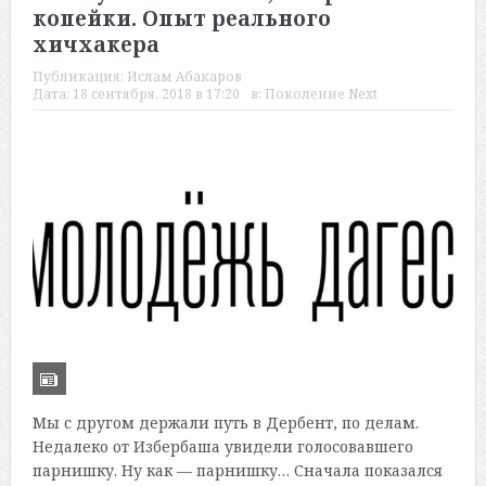
копейки. Опыт реального
хичхакера
Публикация:
Ислам Абакаров
Дата:
18 сентября, 2018 в 17:20
в:
Поколение Next
Мы с другом держали путь в Дербент, по делам.
Недалеко от Избербаша увидели голосовавшего
парнишку. Ну как — парнишку… Сначала показался