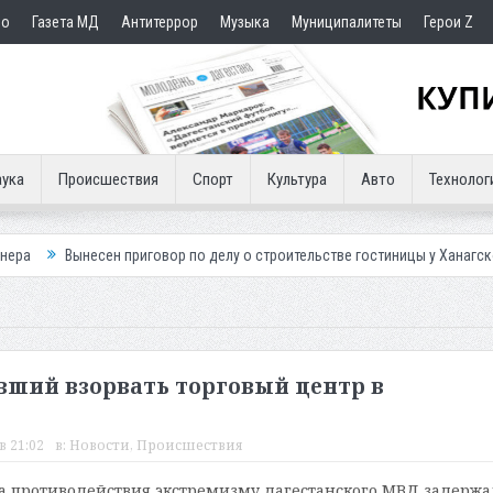
но
Газета МД
Антитеррор
Музыка
Муниципалитеты
Герои Z
ука
Происшествия
Спорт
Культура
Авто
Технолог
есен приговор по делу о строительстве гостиницы у Ханагского водопад
вший взорвать торговый центр в
в 21:02
в:
Новости
,
Происшествия
а противодействия экстремизму дагестанского МВД задержа