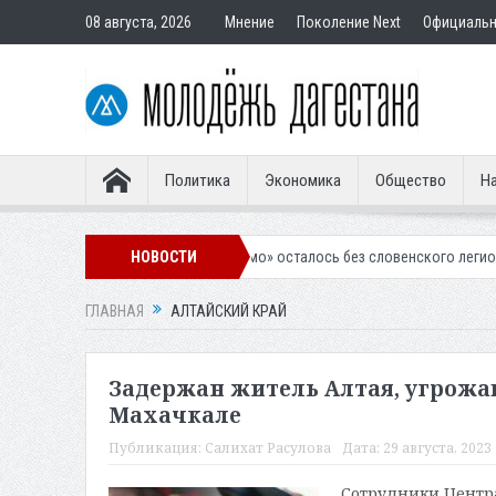
08 августа, 2026
Мнение
Поколение Next
Официаль
Политика
Экономика
Общество
На
Махачкалинское «Динамо» осталось без словенского легионера
НОВОСТИ
Вын
ГЛАВНАЯ
АЛТАЙСКИЙ КРАЙ
Задержан житель Алтая, угрожа
Махачкале
Публикация:
Салихат Расулова
Дата:
29 августа, 2023 
Сотрудники Центр