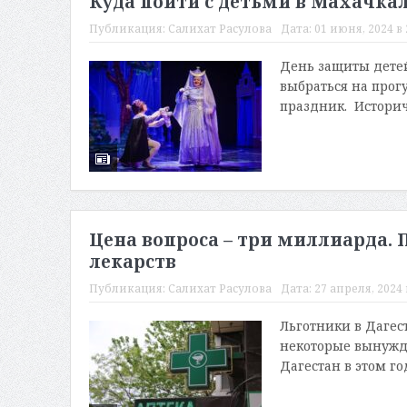
Куда пойти с детьми в Махачкал
Публикация:
Салихат Расулова
Дата:
01 июня, 2024 в 
День защиты детей
выбраться на прогу
праздник. Историч
Цена вопроса – три миллиарда.
лекарств
Публикация:
Салихат Расулова
Дата:
27 апреля, 2024 
Льготники в Дагес
некоторые вынужде
Дагестан в этом го