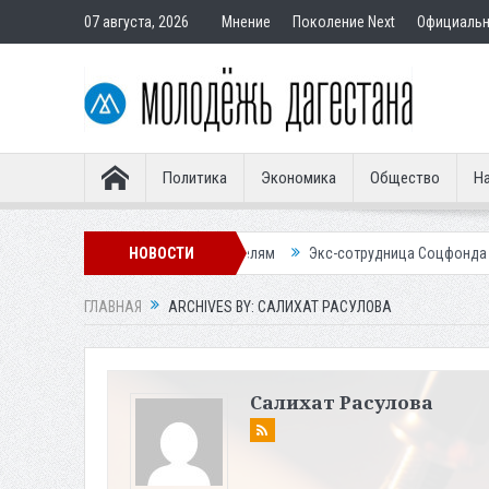
07 августа, 2026
Мнение
Поколение Next
Официаль
Политика
Экономика
Общество
На
р подставным покупателям
НОВОСТИ
Экс-сотрудница Соцфонда получила срок 
ГЛАВНАЯ
ARCHIVES BY: САЛИХАТ РАСУЛОВА
Салихат Расулова