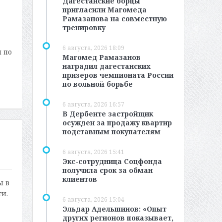
Дагестанские борцы
пригласили Магомеда
Рамазанова на совместную
тренировку
6 августа, 2026 18:09
 по
Магомед Рамазанов
наградил дагестанских
призеров чемпионата России
по вольной борьбе
6 августа, 2026 16:57
В Дербенте застройщик
осужден за продажу квартир
подставным покупателям
6 августа, 2026 15:41
Экс-сотрудница Соцфонда
получила срок за обман
клиентов
ы в
и.
6 августа, 2026 15:04
Эльдар Адельшинов: «Опыт
других регионов показывает,