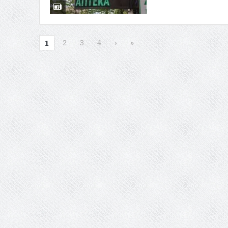
2
3
4
›
»
1