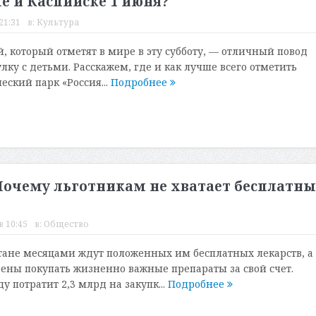
е и Каспийске 1 июня?
21:31
в:
Культура
, который отметят в мире в эту субботу, — отличный повод
лку с детьми. Расскажем, где и как лучше всего отметить
еский парк «Россия...
Подробнее
 Почему льготникам не хватает бесплатн
в 10:45
в:
Общество
тане месяцами ждут положенных им бесплатных лекарств, а
ны покупать жизненно важные препараты за свой счет.
ду потратит 2,3 млрд на закупк...
Подробнее