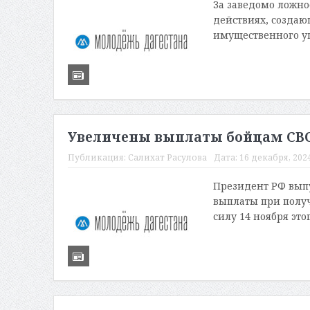
За заведомо ложно
действиях, создаю
имущественного ущ
Увеличены выплаты бойцам СВО
Публикация:
Салихат Расулова
Дата:
16 декабря, 2024
Президент РФ вып
выплаты при получ
силу 14 ноября это