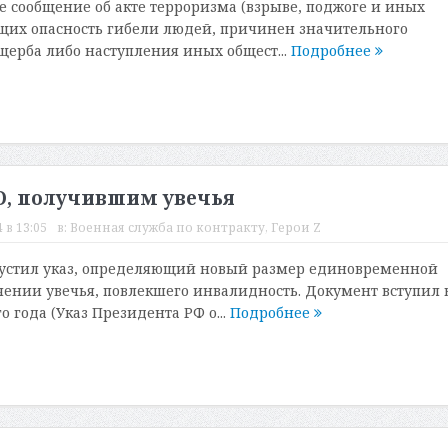
е сообщение об акте терроризма (взрыве, поджоге и иных
щих опасность гибели людей, причинен значительного
ерба либо наступления иных общест...
Подробнее
, получившим увечья
 в 13:05
в:
Военная служба по контракту
,
Герои Z
устил указ, определяющий новый размер единовременной
ении увечья, повлекшего инвалидность. Документ вступил 
го года (Указ Президента РФ о...
Подробнее