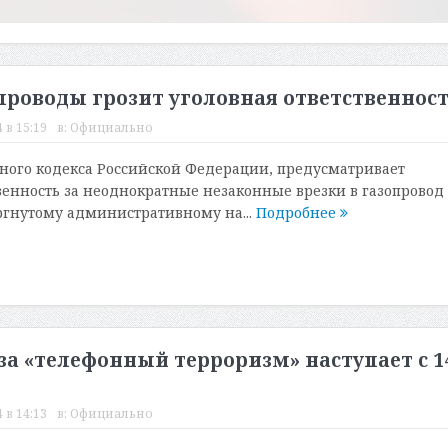
проводы грозит уголовная ответственнос
 в 15:19
в:
Официально
овного кодекса Российской Федерации, предусматривает
венность за неоднократные незаконные врезки в газопровод
ргнутому административному на...
Подробнее
а «телефонный терроризм» наступает с 1
 в 14:13
в:
Официально