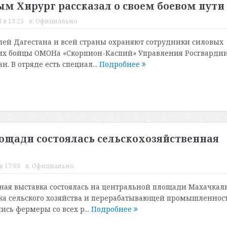
м Хирург рассказал о своем боевом пути
 в 13:25
в:
Официально
лей Дагестана и всей страны охраняют сотрудники силовых
них бойцы ОМОНа «Скорпион-Каспий» Управления Росгвардии
н. В отряде есть специал...
Подробнее
ощади состоялась сельскохозяйственная
в 17:03
в:
Официально
ная выставка состоялась на центральной площади Махачкал
ка сельского хозяйства и перерабатывающей промышленност
ись фермеры со всех р...
Подробнее