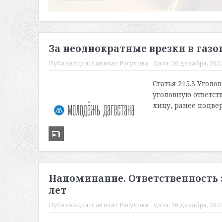
За неоднократные врезки в газо
Публикация:
Салихат Расулова
Дата:
16 декабря, 2024
Статья 215.3 Угол
уголовную ответст
лицу, ранее подве
Напоминание. Ответственность з
лет
Публикация:
Салихат Расулова
Дата:
16 декабря, 2024