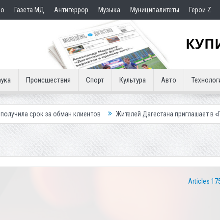
но
Газета МД
Антитеррор
Музыка
Муниципалитеты
Герои Z
ука
Происшествия
Спорт
Культура
Авто
Технолог
за обман клиентов
Жителей Дагестана приглашает в «Госуслуги Дом»
Articles 17