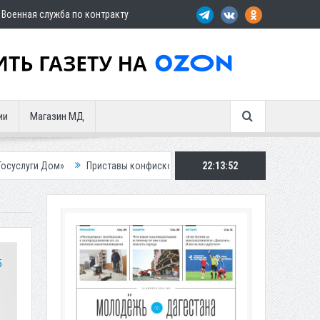
Военная служба по контракту
ии
Магазин МД
Приставы конфисковали двух бурых медведей у жителя Дагестана
22:13:53
5