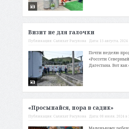
Визит не для галочки
Публикация:
Салихат Расулова
Дата:
15 августа, 2024 
Почти неделю прод
«Россети Северный
Дагестана. Вот как о
«Просыпайся, пора в садик»
Публикация:
Салихат Расулова
Дата:
08 июля, 2024 в 
Маленькому ребенк