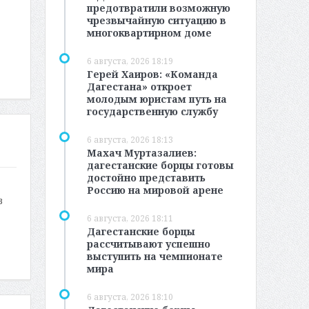
предотвратили возможную
чрезвычайную ситуацию в
многоквартирном доме
6 августа, 2026 18:19
Герей Хаиров: «Команда
Дагестана» откроет
молодым юристам путь на
государственную службу
6 августа, 2026 18:13
Махач Муртазалиев:
дагестанские борцы готовы
достойно представить
Россию на мировой арене
в
6 августа, 2026 18:11
Дагестанские борцы
рассчитывают успешно
выступить на чемпионате
мира
6 августа, 2026 18:10