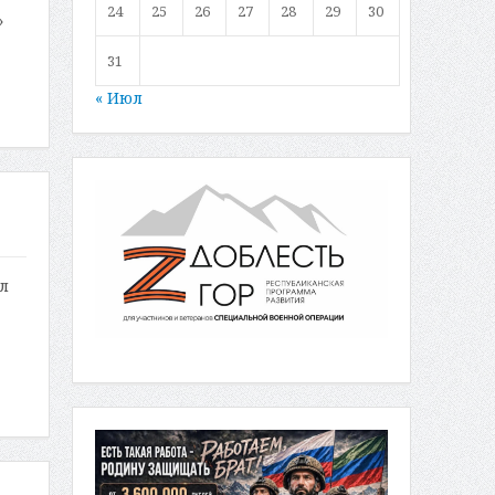
24
25
26
27
28
29
30
»
31
« Июл
л