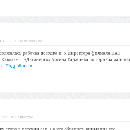
в 15:52
в:
Официально
олжалась рабочая поездка и. о. директора филиала ПАО
 Кавказ» — «Дагэнерго» Арсена Гаджиева по горным района
...
Подробнее
15:57
в:
Общество
у скоро в детский сад. На что обращать внимание его