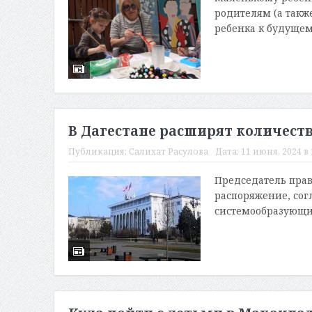
родителям (а такж
ребенка к будущему
В Дагестане расширят количест
Публикация:
Салихат Расулова
Дата:
11 июня, 2024 в 
Председатель пра
распоряжение, сог
системообразующих 