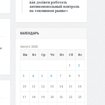
как должен работать
антимонопольный контроль
на топливном рынке»
КАЛЕНДАРЬ
Август 2026
м
Пн
Вт
Ср
Чт
Пт
Сб
Вс
1
2
3
4
5
6
7
8
9
10
11
12
13
14
15
16
17
18
19
20
21
22
23