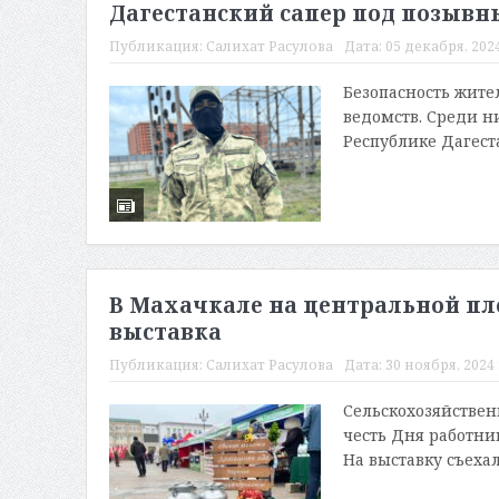
Дагестанский сапер под позывны
Публикация:
Салихат Расулова
Дата:
05 декабря, 2024
Безопасность жите
ведомств. Среди 
Республике Дагеста
В Махачкале на центральной пл
выставка
Публикация:
Салихат Расулова
Дата:
30 ноября, 2024 
Сельскохозяйствен
честь Дня работни
На выставку съехал