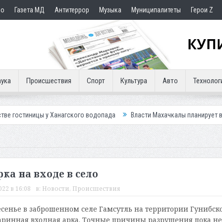
но
Газета МД
Антитеррор
Музыка
Муниципалитеты
Герои Z
ука
Происшествия
Спорт
Культура
Авто
Технолог
у Ханагского водопада
Власти Махачкалы планирует внедрить новую 
ка на входе в село
022 в 16:08
в:
Новости
,
Происшествия
сенье в заброшенном селе Гамсутль на территории Гунибск
аринная входная арка. Точные причины разрушения пока не