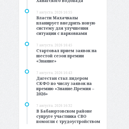
Ханагского водопада
7 августа, 2026 16:55
Власти Махачкалы
планирует внедрить новую
систему для улучшения
ситуации с парковками
7 августа, 2026 16:45
Стартовал прием заявок на
шестой сезон премии
«Знание»
7 августа, 2026 16:43
Дагестан стал лидером
СКФО по числу заявок на
премию «Знание.Премия –
2026»
7 августа, 2026 16:32
В Бабаюртовском районе
супруге участника СВО
помогли с трудоустройством