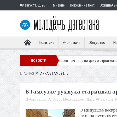
08 августа, 2026
Мнение
Поколение Next
Официаль
Политика
Экономика
Общество
На
ого легионера
Вынесен приговор по делу о строительстве гостиницы 
НОВОСТИ
ГЛАВНАЯ
АРКА В ГАМСУТЛЕ
В Гамсутле рухнула старинная ар
Публикация:
Альберт Мехтиханов
Дата:
08 августа, 2
В минувшее воскре
района рухнула ст