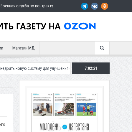
Военная служба по контракту
ии
Магазин МД
систему для улучшения ситуации с парковками
7:02:22
Махачкалинское «Дин
ого