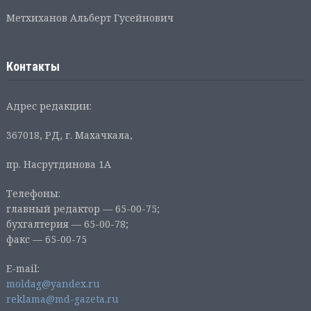
Метхиханов Альберт Гусейнович
Контакты
Адрес редакции:
367018, РД, г. Махачкала,
пр. Насрутдинова 1А
Телефоны:
главный редактор — 65-00-75;
бухгалтерия — 65-00-78;
факс — 65-00-75
E-mail:
moldag@yandex.ru
reklama@md-gazeta.ru