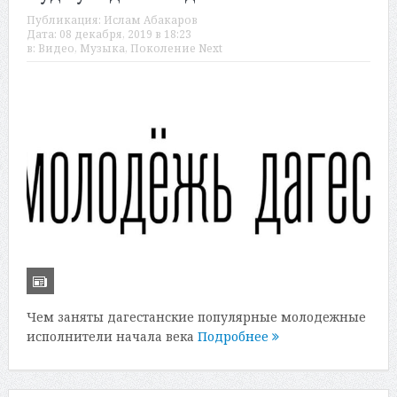
Публикация:
Ислам Абакаров
Дата:
08 декабря, 2019 в 18:23
в:
Видео
,
Музыка
,
Поколение Next
Чем заняты дагестанские популярные молодежные
исполнители начала века
Подробнее