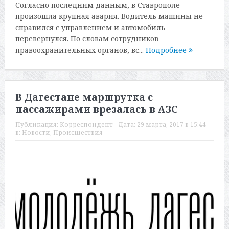
Согласно последним данным, в Ставрополе
произошла крупная ав­ария. Водитель машины не
справился с упр­авлением и автомобиль
перевернулся. По словам сотрудников
правоохранительных органов, вс...
Подробнее
В Дагестане маршрутка с
пассажирами врезалась в АЗС
Публикация:
Корреспондент
Дата:
29 марта, 2017 в 15:44
в:
Новости
,
Происшествия