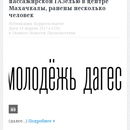
пассажирской ГАЗелью в центре
Махачкалы, ранены несколько
человек
Публикация:
Корреспондент
Дата:
19 апреля, 2017 в 12:02
в:
Главное
,
Новости
,
Происшествия
(далее…)
Подробнее