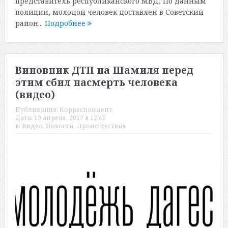
представитель республиканского МВД, По данным
полиции, молодой человек доставлен в Советский
район...
Подробнее
Виновник ДТП на Шамиля перед
этим сбил насмерть человека
(видео)
Публикация:
Корреспондент
Дата:
19 апреля, 2017 в 12:40
в:
Видео
,
Новости
,
Происшествия