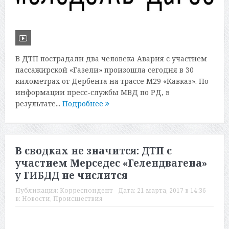
В ДТП пострадали два человека Авария с участием
пассажирской «Газели» произошла сегодня в 30
километрах от Дербента на трассе М29 «Кавказ». По
информации пресс-службы МВД по РД, в
результате...
Подробнее
В сводках не значится: ДТП с
участием Мерседес «Гелендвагена»
у ГИБДД не числится
Публикация:
Корреспондент
Дата:
21 марта, 2017 в 14:36
в:
Новости
,
Происшествия