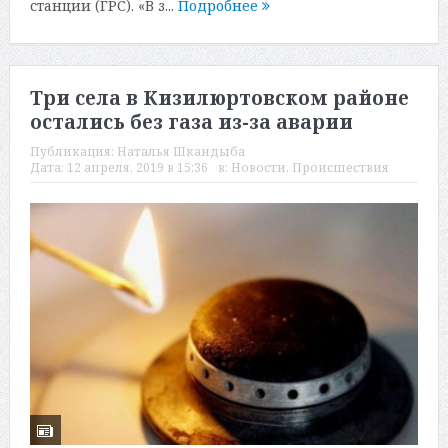
станции (ГРС). «В з...
Подробнее
Три села в Кизилюртовском районе
остались без газа из-за аварии
Публикация:
Наталья Шкандыба
Дата:
12 апреля, 2019 в 15:36
в:
Новости
,
Происшествия