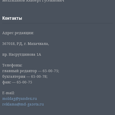
Мехтиханов Альберт Гусейнович
Контакты
Адрес редакции:
367018, РД, г. Махачкала,
пр. Насрутдинова 1А
Телефоны:
главный редактор — 65-00-75;
бухгалтерия — 65-00-78;
факс — 65-00-75
E-mail:
moldag@yandex.ru
reklama@md-gazeta.ru